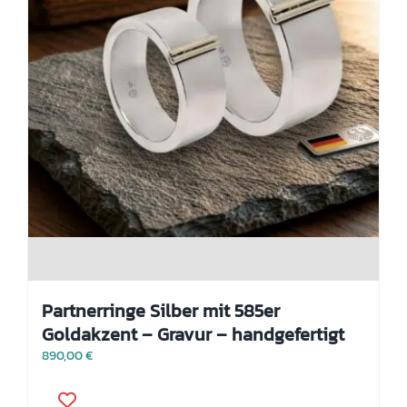
Partnerringe Silber mit 585er
Goldakzent – Gravur – handgefertigt
890,00
€
Dieses
Produkt