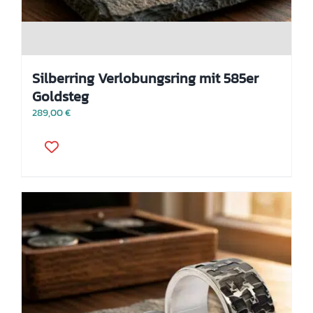
Silberring Verlobungsring mit 585er
Goldsteg
289,00
€
Dieses
Produkt
weist
mehrere
Varianten
auf.
Die
Optionen
können
auf
der
Produktseite
gewählt
werden