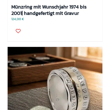
Münzring mit Wunschjahr 1974 bis
2001| handgefertigt mit Gravur
124,00
€
Dieses
Produkt
weist
mehrere
Varianten
auf.
Die
Optionen
können
auf
der
Produktseite
gewählt
werden