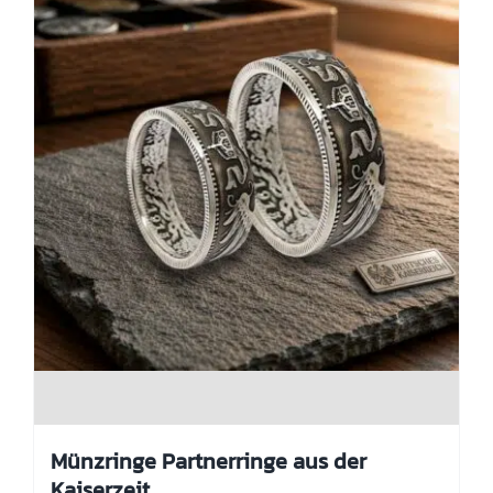
der
Produktseite
gewählt
werden
Münzringe Partnerringe aus der
Kaiserzeit