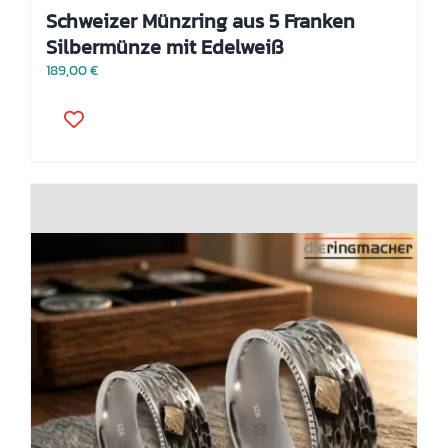
Schweizer Münzring aus 5 Franken
Silbermünze mit Edelweiß
189,00
€
Dieses
Produkt
weist
mehrere
Varianten
auf.
Die
Optionen
können
auf
der
Produktseite
gewählt
werden