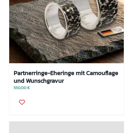
Partnerringe-Eheringe mit Camouflage
und Wunschgravur
550,00
€
Dieses
Produkt
weist
mehrere
Varianten
auf.
Die