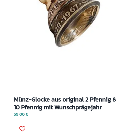
Münz-Glocke aus original 2 Pfennig &
10 Pfennig mit Wunschprägejahr
59,00
€
Dieses
Produkt