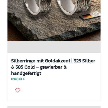
Silberringe mit Goldakzent | 925 Silber
& 585 Gold – gravierbar &
handgefertigt
890,00
€
Dieses
Produkt
weist
mehrere
Varianten