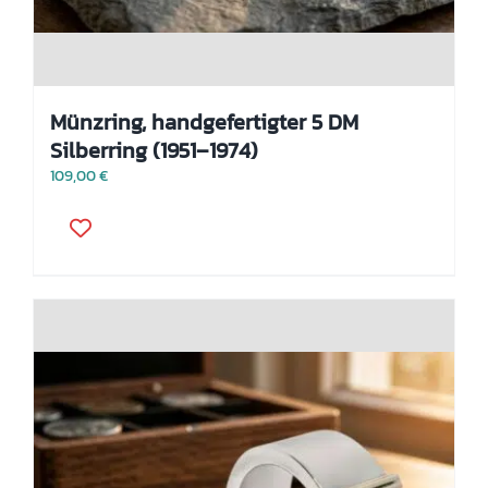
Münzring, handgefertigter 5 DM
Silberring (1951–1974)
109,00
€
Dieses
Produkt
weist
mehrere
Varianten
auf.
Die
Optionen
können
auf
der
Produktseite
gewählt
werden