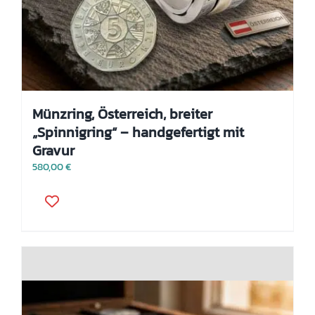
Münzring, Österreich, breiter
„Spinnigring“ – handgefertigt mit
Gravur
580,00
€
Dieses
Produkt
weist
mehrere
Varianten
auf.
Die
Optionen
können
auf