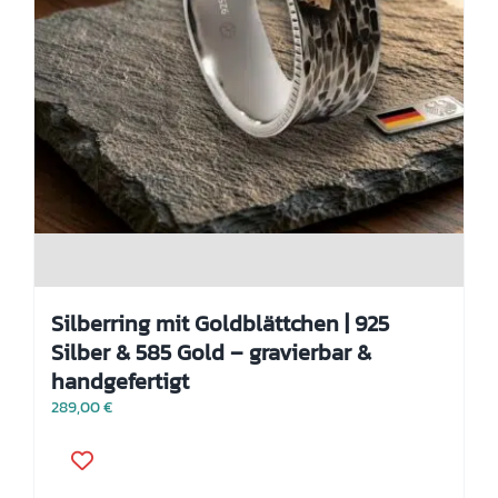
Silberring mit Goldblättchen | 925
Silber & 585 Gold – gravierbar &
handgefertigt
289,00
€
Dieses
Produkt
weist