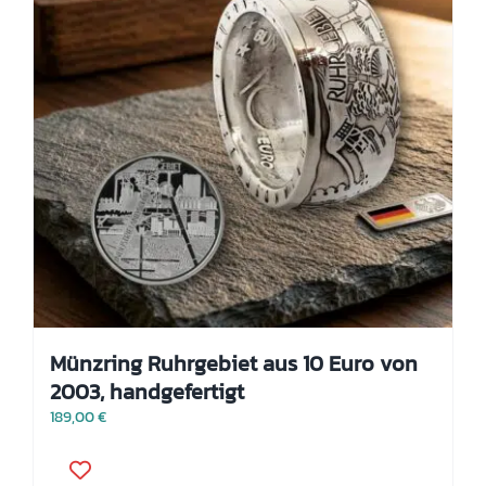
der
Produktseite
gewählt
werden
Münzring Ruhrgebiet aus 10 Euro von
2003, handgefertigt
189,00
€
Dieses
Produkt