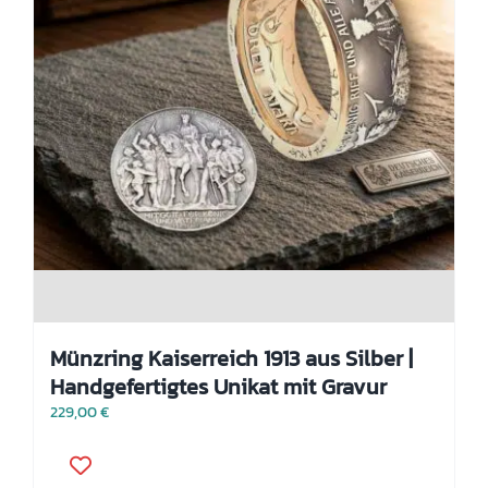
Münzring Kaiserreich 1913 aus Silber |
Handgefertigtes Unikat mit Gravur
229,00
€
Dieses
Produkt
weist