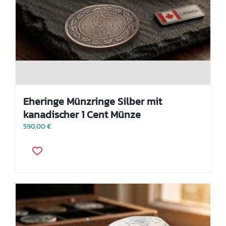
Eheringe Münzringe Silber mit
kanadischer 1 Cent Münze
590,00
€
Dieses
Produkt
weist
mehrere
Varianten
auf.
Die
Optionen
können
auf