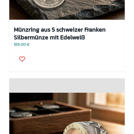
Münzring aus 5 schweizer Franken
Silbermünze mit Edelweiß
189,00
€
Dieses
Produkt
weist
mehrere
Varianten
auf.
Die
Optionen
können
auf
der
Produktseite
gewählt
werden