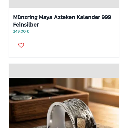
Münzring Maya Azteken Kalender 999
Feinsilber
249,00
€
Dieses
Produkt
weist
mehrere
Varianten
auf.
Die
Optionen
können
auf
der
Produktseite
gewählt
werden