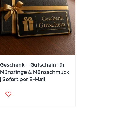
Geschenk – Gutschein für
Münzringe & Münzschmuck
| Sofort per E-Mail
Dieses
Produkt
weist
mehrere
Varianten
auf.
Die
Optionen
können