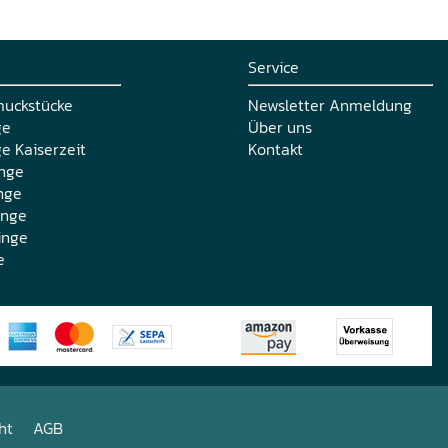
Service
muckstücke
Newsletter Anmeldung
ge
Über uns
e Kaiserzeit
Kontakt
nge
nge
inge
inge
e
ht
AGB