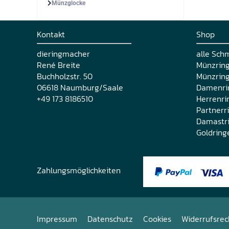
Münzglocke
Kontakt
Shop
dieringmacher
alle Sch
René Breite
Münzrin
Buchholzstr. 50
Münzring
06618 Naumburg/Saale
Damenri
+49 173 8186510
Herrenri
Partnerr
Damastr
Goldring
Zahlungsmöglichkeiten
Impressum
Datenschutz
Cookies
Widerrufsrec