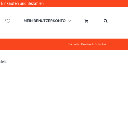
ufen und Bezahlen
MEIN BENUTZERKONTO
Startseite
-
Geschenk-Gutschein
det.