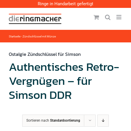
Zum
Ringe in Handarbeit gefertigt
Inhalt
springen
Startseite
-
Zündschlüssel mit Münze
Ostalgie Zündschlüssel für Simson
Authentisches Retro-
Vergnügen – für
Simson DDR
Sortieren nach
Standardsortierung