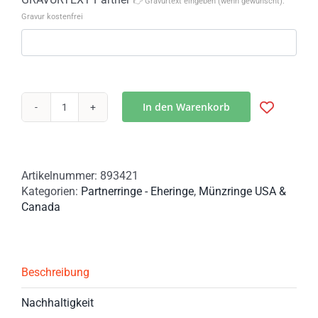
👉 Gravurtext eingeben (wenn gewünscht).
Gravur kostenfrei
In den Warenkorb
Partnerringe
Münzringe
aus
amerikanischen
Artikelnummer:
893421
Münzen!
Kategorien:
Partnerringe - Eheringe
,
Münzringe USA &
Menge
Canada
Beschreibung
Nachhaltigkeit