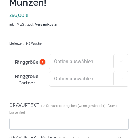
Münzen!
296,00
€
inkl. MwSt.
zzgl.
Versandkosten
Lieferzeit:
1-3 Wochen
Ringgröße
i

Ringgröße

Partner
GRAVURTEXT
👉 Gravurtext eingeben (wenn gewünscht). Gravur
kostenfrei
GRAVURTEXT Partner