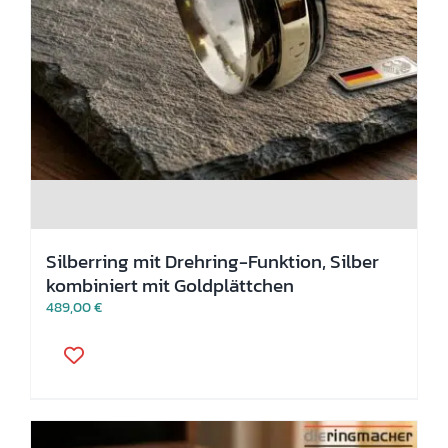
Silberring mit Drehring-Funktion, Silber
kombiniert mit Goldplättchen
489,00
€
Dieses
Produkt
weist
mehrere
Varianten
auf.