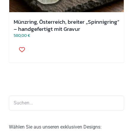
Münzring, Österreich, breiter „Spinnigring“
– handgefertigt mit Gravur
580,00
€
Dieses
Produkt
weist
mehrere
Varianten
auf.
Die
Optionen
können
auf
der
Produktseite
gewählt
werden
Wählen Sie aus unseren exklusiven Designs: