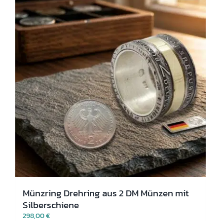
Die
Optionen
können
auf
der
Produktseite
gewählt
werden
Münzring Drehring aus 2 DM Münzen mit
Silberschiene
298,00
€