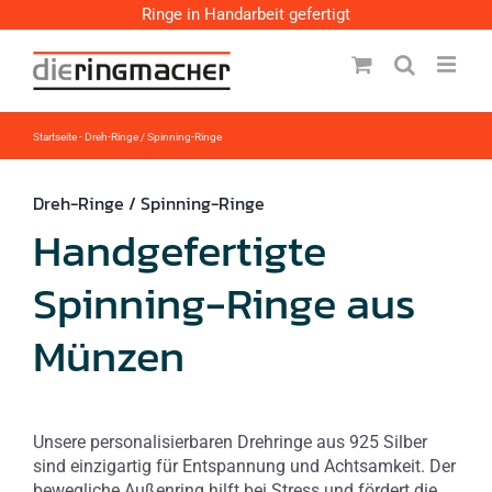
Zum
Ringe in Handarbeit gefertigt
Inhalt
springen
Startseite
-
Dreh-Ringe / Spinning-Ringe
Dreh-Ringe / Spinning-Ringe
Handgefertigte
Spinning-Ringe aus
Münzen
Unsere personalisierbaren Drehringe aus 925 Silber
sind einzigartig für Entspannung und Achtsamkeit. Der
bewegliche Außenring hilft bei Stress und fördert die