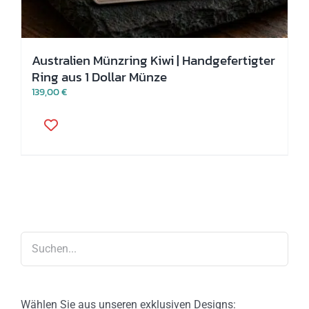
Australien Münzring Kiwi | Handgefertigter
Ring aus 1 Dollar Münze
139,00
€
Dieses
Produkt
weist
mehrere
Varianten
auf.
Die
Optionen
können
auf
der
Produktseite
gewählt
werden
Wählen Sie aus unseren exklusiven Designs: