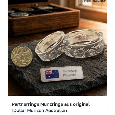
Die
Optionen
können
auf
der
Produktseite
gewählt
werden
Partnerringe Münzringe aus original
1Dollar Münzen Australien