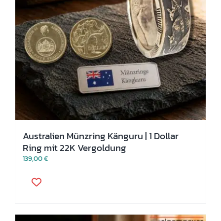
Australien Münzring Känguru | 1 Dollar
Ring mit 22K Vergoldung
139,00
€
Dieses
Produkt
weist
mehrere
Varianten
auf.