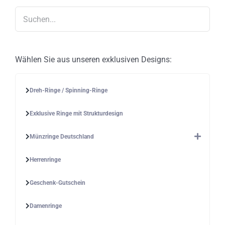
auf
der
Produktseite
gewählt
werden
Wählen Sie aus unseren exklusiven Designs:
Dreh-Ringe / Spinning-Ringe
Exklusive Ringe mit Strukturdesign
Münzringe Deutschland
Herrenringe
Geschenk-Gutschein
Damenringe