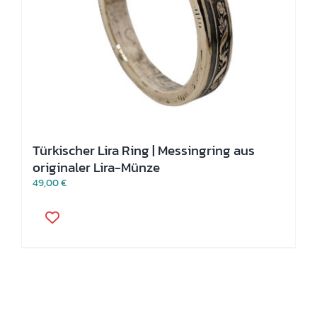
Türkischer Lira Ring | Messingring aus
originaler Lira-Münze
49,00
€
Dieses
Produkt
weist
mehrere
Varianten
auf.
Die
Optionen
können