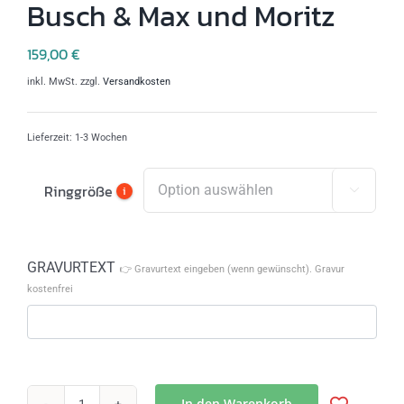
Busch & Max und Moritz
159,00
€
inkl. MwSt.
zzgl.
Versandkosten
Lieferzeit:
1-3 Wochen
Ringgröße
i

GRAVURTEXT
👉 Gravurtext eingeben (wenn gewünscht). Gravur
kostenfrei
In den Warenkorb