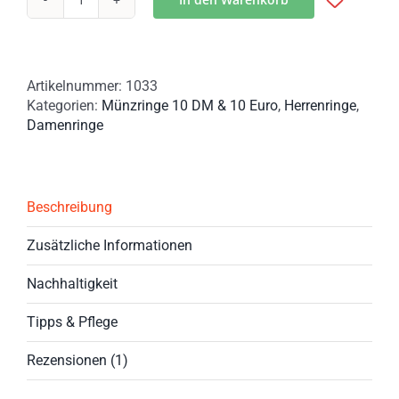
Münzring
aus
10
Euro
Artikelnummer:
1033
Münze
Kategorien:
Münzringe 10 DM & 10 Euro
,
Herrenringe
,
2007
Damenringe
–
Wilhelm
Busch
&
Max
Beschreibung
und
Moritz
Zusätzliche Informationen
Menge
Nachhaltigkeit
Tipps & Pflege
Rezensionen (1)