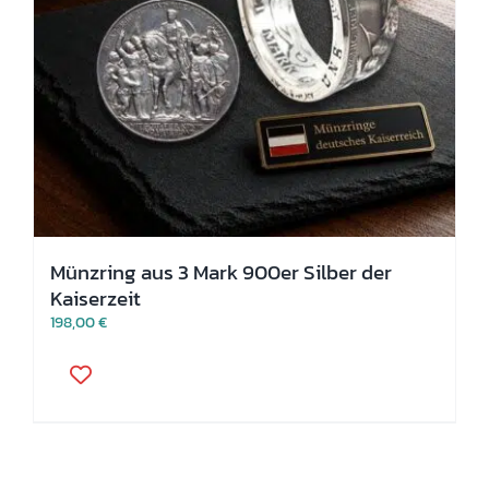
Münzring aus 3 Mark 900er Silber der
Kaiserzeit
198,00
€
Dieses
Produkt
weist
mehrere
Varianten
auf.
Die