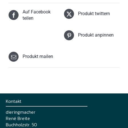
Optionen
können
Auf Facebook
auf
Produkt twittern
der
teilen
Produktseite
gewählt
werden
Produkt anpinnen
Produkt mailen
Kontakt
dieringmacher
René Breite
Buchholzstr. 50