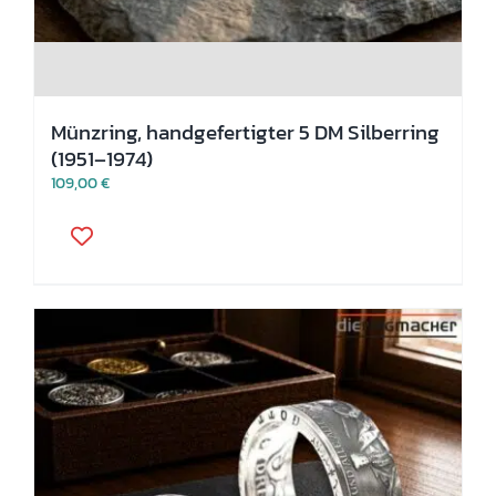
Münzring, handgefertigter 5 DM Silberring
(1951–1974)
109,00
€
Dieses
Produkt
weist
mehrere
Varianten
auf.
Die
Optionen
können
auf
der
Produktseite
gewählt
werden