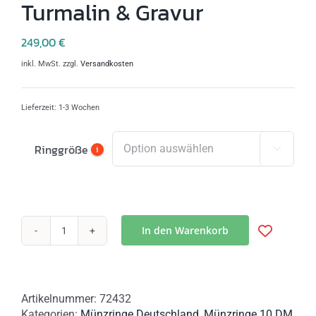
Turmalin & Gravur
249,00
€
inkl. MwSt.
zzgl.
Versandkosten
Lieferzeit:
1-3 Wochen
Ringgröße
i

In den Warenkorb
Silberring
Ruhrgebiet
|
10
Artikelnummer:
72432
€
Kategorien:
Münzringe Deutschland
,
Münzringe 10 DM
Münzring