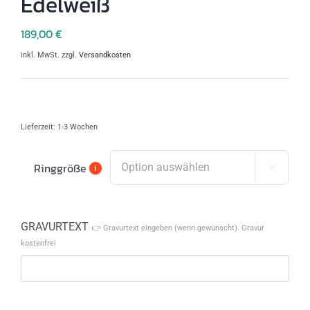
Edelweiß
189,00
€
inkl. MwSt.
zzgl.
Versandkosten
Lieferzeit:
1-3 Wochen
Ringgröße
i

GRAVURTEXT
👉 Gravurtext eingeben (wenn gewünscht). Gravur
kostenfrei