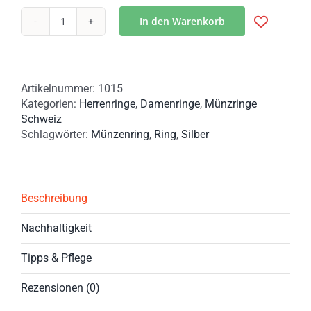
In den Warenkorb
Schweizer
Münzring
aus
5
Artikelnummer:
1015
Franken
Kategorien:
Herrenringe
,
Damenringe
,
Münzringe
Silbermünze
Schweiz
mit
Schlagwörter:
Münzenring
,
Ring
,
Silber
Edelweiß
Menge
Beschreibung
Nachhaltigkeit
Tipps & Pflege
Rezensionen (0)