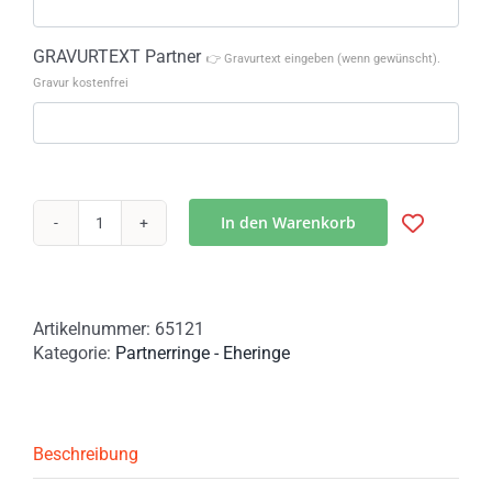
GRAVURTEXT Partner
👉 Gravurtext eingeben (wenn gewünscht).
Gravur kostenfrei
In den Warenkorb
Partnerringe
Silber
teilvergoldet,
handgefertigt
Artikelnummer:
65121
per
Kategorie:
Partnerringe - Eheringe
Sandguss
Menge
Beschreibung