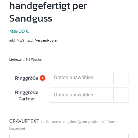
handgefertigt per
Sandguss
489,00
€
inkl. MwSt.
zzgl.
Versandkosten
Lieferzeit:
1-3 Wochen
Ringgröße
i

Ringgröße

Partner
GRAVURTEXT
👉 Gravurtext eingeben (wenn gewünscht). Gravur
kostenfrei