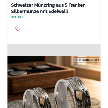
Schweizer Münzring aus 5 Franken
Silbermünze mit Edelweiß
189,00
€
Dieses
Produkt
weist
mehrere
Varianten
auf.
Die
Optionen
können
auf
der
Produktseite
gewählt
werden