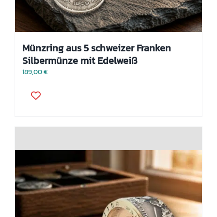
Münzring aus 5 schweizer Franken
Silbermünze mit Edelweiß
189,00
€
Dieses
Produkt
weist
mehrere
Varianten
auf.
Die
Optionen
können
auf
der
Produktseite
gewählt
werden