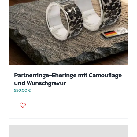
Partnerringe-Eheringe mit Camouflage
und Wunschgravur
550,00
€
Dieses
Produkt
weist
mehrere
Varianten
auf.
Die