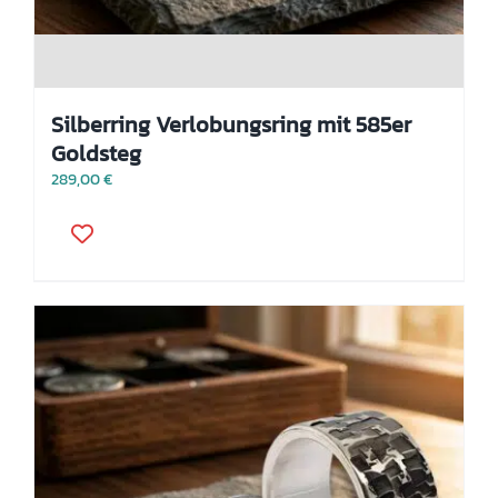
Silberring Verlobungsring mit 585er
Goldsteg
289,00
€
Dieses
Produkt
weist
mehrere
Varianten
auf.
Die
Optionen
können
auf
der
Produktseite
gewählt
werden