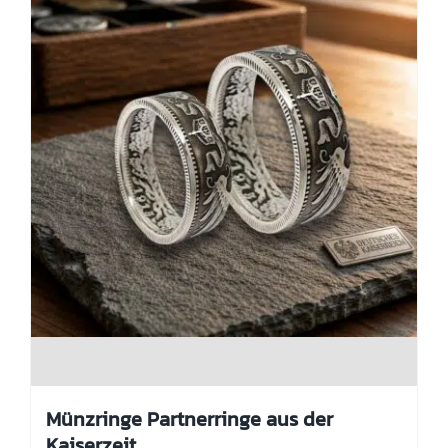
der
Produktseite
gewählt
werden
Münzringe Partnerringe aus der
Kaiserzeit