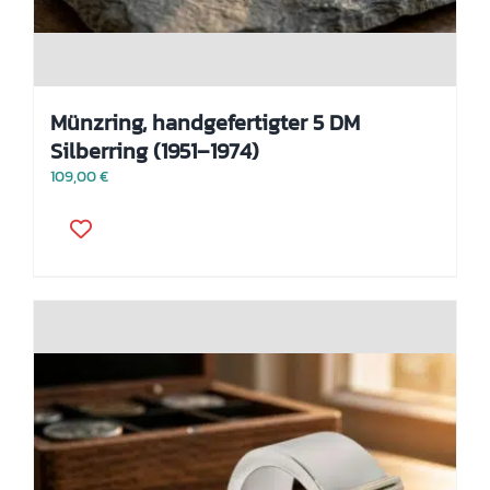
Münzring, handgefertigter 5 DM
Silberring (1951–1974)
109,00
€
Dieses
Produkt
weist
mehrere
Varianten
auf.
Die
Optionen
können
auf
der
Produktseite
gewählt
werden