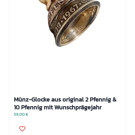
Münz-Glocke aus original 2 Pfennig &
10 Pfennig mit Wunschprägejahr
59,00
€
Dieses
Produkt