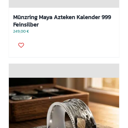
Münzring Maya Azteken Kalender 999
Feinsilber
249,00
€
Dieses
Produkt
weist
mehrere
Varianten
auf.
Die
Optionen
können
auf
der
Produktseite
gewählt
werden