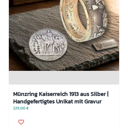
Münzring Kaiserreich 1913 aus Silber |
Handgefertigtes Unikat mit Gravur
229,00
€
Dieses
Produkt
weist