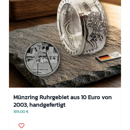
der
Produktseite
gewählt
werden
Münzring Ruhrgebiet aus 10 Euro von
2003, handgefertigt
189,00
€
Dieses
Produkt