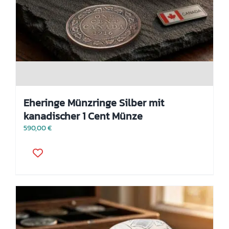
Eheringe Münzringe Silber mit
kanadischer 1 Cent Münze
590,00
€
Dieses
Produkt
weist
mehrere
Varianten
auf.
Die
Optionen
können
auf