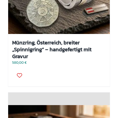
Münzring, Österreich, breiter
„Spinnigring“ – handgefertigt mit
Gravur
580,00
€
Dieses
Produkt
weist
mehrere
Varianten
auf.
Die
Optionen
können
auf