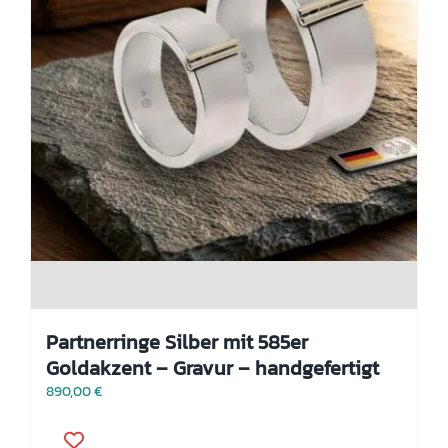
Partnerringe Silber mit 585er
Goldakzent – Gravur – handgefertigt
890,00
€
Dieses
Produkt