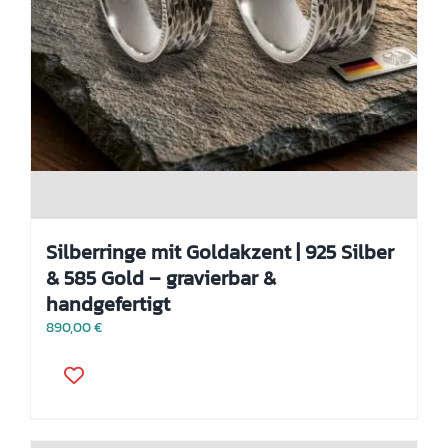
Silberringe mit Goldakzent | 925 Silber
& 585 Gold – gravierbar &
handgefertigt
890,00
€
Dieses
Produkt
weist
mehrere
Varianten