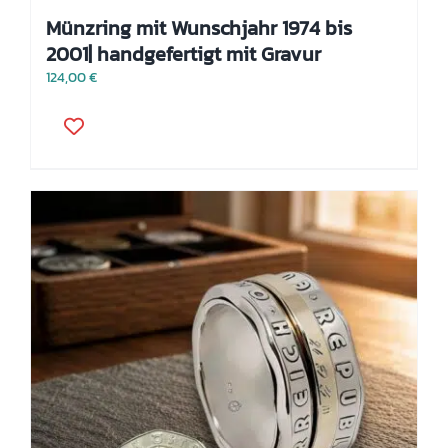
Münzring mit Wunschjahr 1974 bis
2001| handgefertigt mit Gravur
124,00
€
Dieses
Produkt
weist
mehrere
Varianten
auf.
Die
Optionen
können
auf
der
Produktseite
gewählt
werden