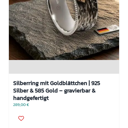
Silberring mit Goldblättchen | 925
Silber & 585 Gold – gravierbar &
handgefertigt
289,00
€
Dieses
Produkt
weist