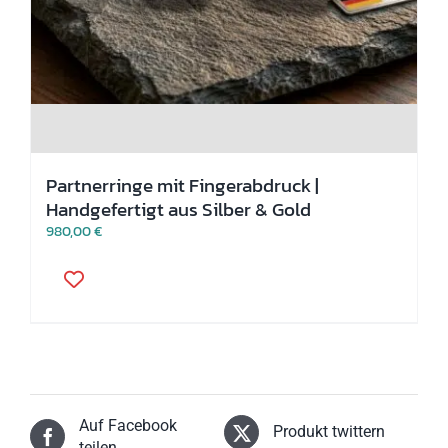
Partnerringe mit Fingerabdruck |
Handgefertigt aus Silber & Gold
980,00
€
Dieses
Produkt
weist
mehrere
Varianten
auf.
Die
Optionen
können
Auf Facebook
auf
Produkt twittern
der
teilen