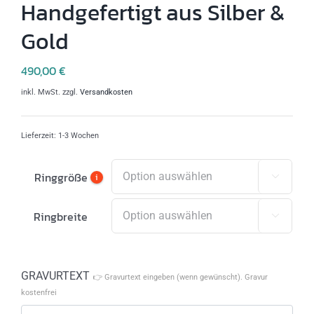
Handgefertigt aus Silber &
Gold
490,00
€
inkl. MwSt.
zzgl.
Versandkosten
Lieferzeit:
1-3 Wochen
Ringgröße
i

Ringbreite

GRAVURTEXT
👉 Gravurtext eingeben (wenn gewünscht). Gravur
kostenfrei