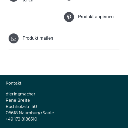
Produktseite
gewählt
werden
Produkt anpinnen
Produkt mailen
Kontakt
dieringmacher
René Breite
Buchholzstr. 50
06618 Naumburg/Saale
+49 173 8186510