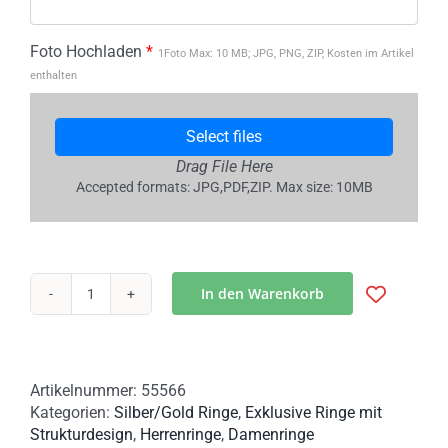
Foto Hochladen
*
1Foto Max: 10 MB; JPG, PNG, ZIP, Kosten im Artikel
enthalten
Select files
Drag File Here
Accepted formats: JPG,PDF,ZIP. Max size: 10MB
In den Warenkorb
Verlobungsring
mit
Fingerabdruck
|
Artikelnummer:
55566
Handgefertigt
Kategorien:
Silber/Gold Ringe
,
Exklusive Ringe mit
aus
Strukturdesign
,
Herrenringe
,
Damenringe
Silber