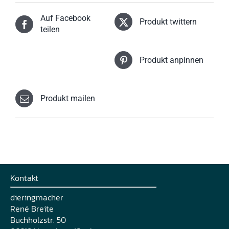
Optionen
können
Auf Facebook
auf
Produkt twittern
der
teilen
Produktseite
gewählt
werden
Produkt anpinnen
Produkt mailen
Kontakt
dieringmacher
René Breite
Buchholzstr. 50