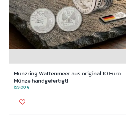
Münzring Wattenmeer aus original 10 Euro
Münze handgefertigt!
159,00
€
Dieses
Produkt
weist
mehrere
Varianten
auf.
Die