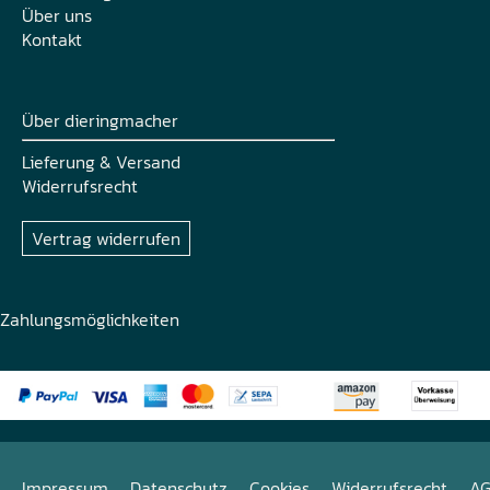
Über uns
Kontakt
Über dieringmacher
Lieferung & Versand
Widerrufsrecht
Vertrag widerrufen
Zahlungsmöglichkeiten
Impressum
Datenschutz
Cookies
Widerrufsrecht
A