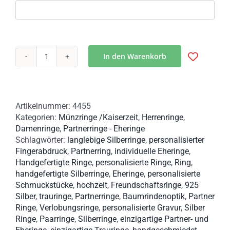
In den Warenkorb
Münzringe
Partnerringe
aus
der
Artikelnummer:
4455
Kaiserzeit
Kategorien:
Münzringe /Kaiserzeit
,
Herrenringe
,
Menge
Damenringe
,
Partnerringe - Eheringe
Schlagwörter:
langlebige Silberringe
,
personalisierter
Fingerabdruck
,
Partnerring
,
individuelle Eheringe
,
Handgefertigte Ringe
,
personalisierte Ringe
,
Ring
,
handgefertigte Silberringe
,
Eheringe
,
personalisierte
Schmuckstücke
,
hochzeit
,
Freundschaftsringe
,
925
Silber
,
trauringe
,
Partnerringe
,
Baumrindenoptik
,
Partner
Ringe
,
Verlobungsringe
,
personalisierte Gravur
,
Silber
Ringe
,
Paarringe
,
Silberringe
,
einzigartige Partner- und