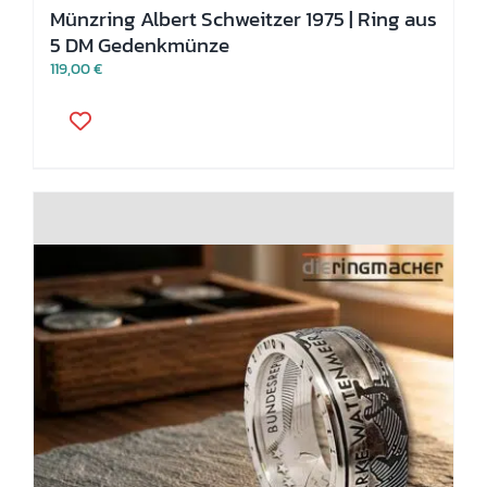
Münzring Albert Schweitzer 1975 | Ring aus
5 DM Gedenkmünze
119,00
€
Dieses
Produkt
weist
mehrere
Varianten
auf.
Die
Optionen
können
auf
der
Produktseite
gewählt
werden