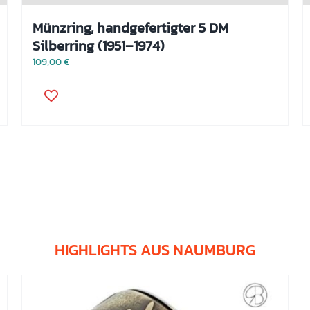
Münzring, handgefertigter 5 DM
Silberring (1951–1974)
109,00
€
Dieses
Produkt
weist
mehrere
Varianten
auf.
Die
Optionen
können
auf
der
Produktseite
gewählt
HIGHLIGHTS AUS NAUMBURG
werden