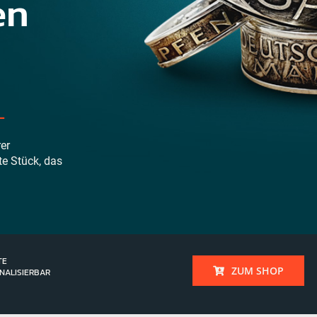
en
L
er
te Stück, das
TE
ZUM SHOP
NALISIERBAR