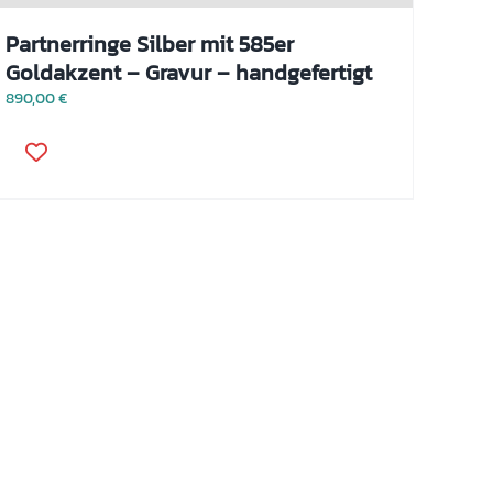
Partnerringe Silber mit 585er
Goldakzent – Gravur – handgefertigt
890,00
€
Dieses
Produkt
weist
mehrere
Varianten
auf.
Die
Optionen
können
auf
der
Produktseite
gewählt
werden