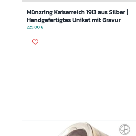
Münzring Kaiserreich 1913 aus Silber |
Handgefertigtes Unikat mit Gravur
229,00
€
Dieses
Produkt
weist
mehrere
Varianten
auf.
Die
Optionen
können
auf
der
Produktseite
gewählt
werden