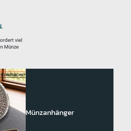
.
ordert viel
len Münze
Münzanhänger