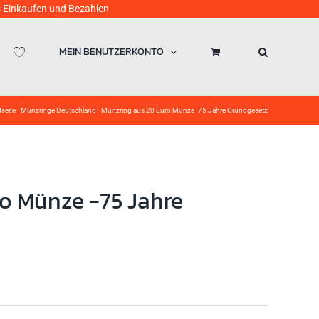
ufen und Bezahlen
MEIN BENUTZERKONTO
tseite
-
Münzringe Deutschland
-
Münzring aus 20 Euro Münze -75 Jahre Grundgesetz
o Münze -75 Jahre