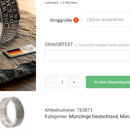
Lieferzeit:
1-3 Wochen
Ringgröße
i
GRAVURTEXT
👉 Gravurtext eingeben (wenn gewünsc
In den Warenkorb
Münzring
aus
20
Euro
Artikelnummer:
765871
Münze
Kategorien:
Münzringe Deutschland
,
Münz
-75
Jahre
Grundgesetz