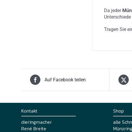
Da jeder
Münz
Unterschiede 
Tragen Sie ei
Auf Facebook teilen
Kontakt
Shop
dieringmacher
alle Sch
René Breite
Münzrin