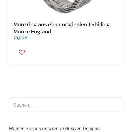
Münzring aus einer originalen 1 Shilling
Münze England
79,00
€
Dieses
Produkt
weist
mehrere
Varianten
auf.
Die
Optionen
können
auf
der
Produktseite
gewählt
werden
Wählen Sie aus unseren exklusiven Designs: