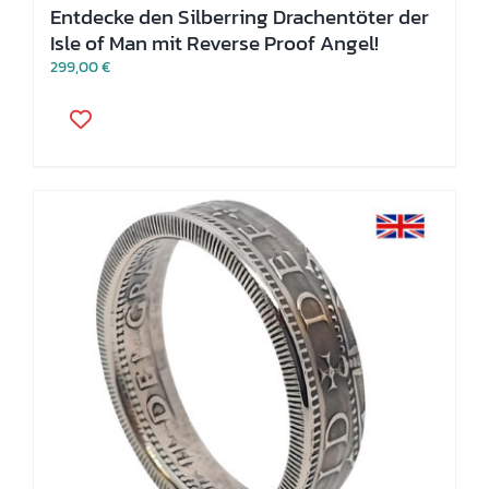
Entdecke den Silberring Drachentöter der
Isle of Man mit Reverse Proof Angel!
299,00
€
Dieses
Produkt
weist
mehrere
Varianten
auf.
Die
Optionen
können
auf
der
Produktseite
gewählt
werden