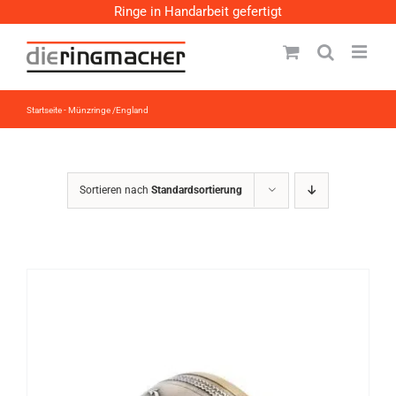
Zum
Ringe in Handarbeit gefertigt
Inhalt
springen
Startseite
-
Münzringe /England
Sortieren nach
Standardsortierung