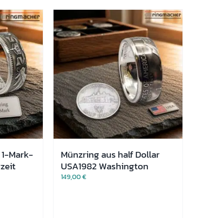
Varianten
auf.
Die
Optionen
können
auf
der
Produktseite
gewählt
werden
 1-Mark-
Münzring aus half Dollar
zeit
USA1982 Washington
149,00
€