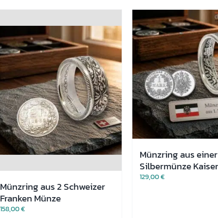
Varianten
Varianten
auf.
auf.
Die
Die
Optionen
Optionen
können
können
auf
auf
der
der
Produktseite
Produktseite
gewählt
gewählt
werden
werden
Münzring aus einer
Silbermünze Kaiser
129,00
€
Münzring aus 2 Schweizer
Franken Münze
158,00
€