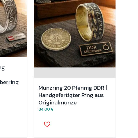
auf
der
Produktseite
gewählt
werden
ng
lberring
Münzring 20 Pfennig DDR |
Handgefertigter Ring aus
Originalmünze
84,00
€
Dieses
Produkt
weist
mehrere