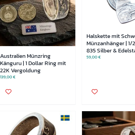
Halskette mit Schw
Münzanhänger | 1/2
835 Silber & Edelst
Australien Münzring
59,00
€
Känguru | 1 Dollar Ring mit
22K Vergoldung
139,00
€
Dieses
Produkt
weist
mehrere
Varianten
auf.
Die
Optionen
können