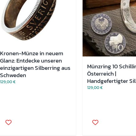
auf
der
Produktseite
gewählt
werden
Kronen-Münze in neuem
Glanz: Entdecke unseren
Münzring 10 Schilli
einzigartigen Silberring aus
Österreich |
Schweden
Handgefertigter Si
129,00
€
129,00
€
Dieses
Dieses
Produkt
Produkt
weist
weist
mehrere
mehrere