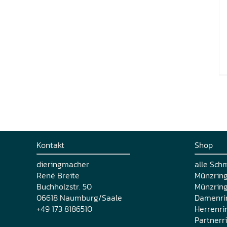
Kontakt
Shop
dieringmacher
alle Sch
René Breite
Münzrin
Buchholzstr. 50
Münzring
06618 Naumburg/Saale
Damenri
+49 173 8186510
Herrenri
Partnerr