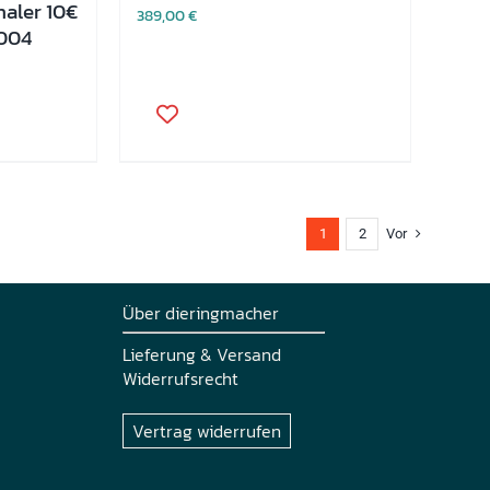
naler 10€
389,00
€
2004
Dieses
Produkt
weist
mehrere
Varianten
auf.
Die
1
2
Vor
Optionen
können
auf
der
Über dieringmacher
Produktseite
gewählt
Lieferung & Versand
werden
Widerrufsrecht
Vertrag widerrufen