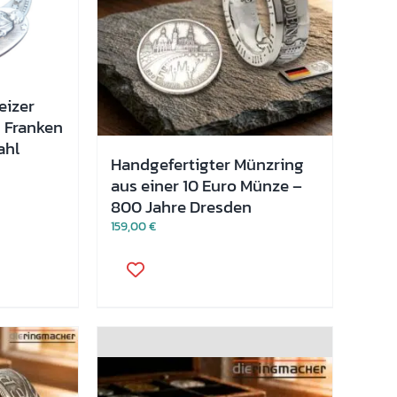
eizer
 Franken
ahl
Handgefertigter Münzring
aus einer 10 Euro Münze –
800 Jahre Dresden
159,00
€
Dieses
Produkt
weist
mehrere
Varianten
auf.
Die
Optionen
können