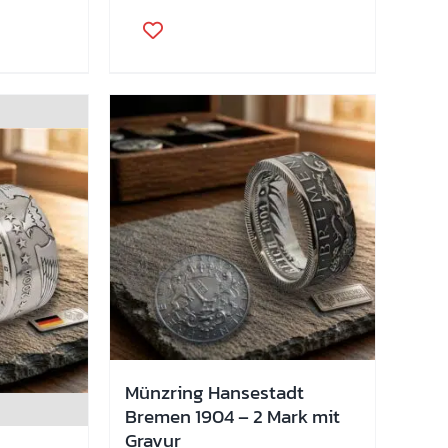
Dieses
Produkt
weist
mehrere
Varianten
auf.
Die
Optionen
können
auf
der
Produktseite
gewählt
werden
Münzring Hansestadt
Bremen 1904 – 2 Mark mit
Gravur