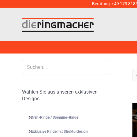
Zum
Beratung:
+49 173 818
Inhalt
springen
Wählen Sie aus unseren exklusiven
Designs:
Dreh-Ringe / Spinning-Ringe
Exklusive Ringe mit Strukturdesign