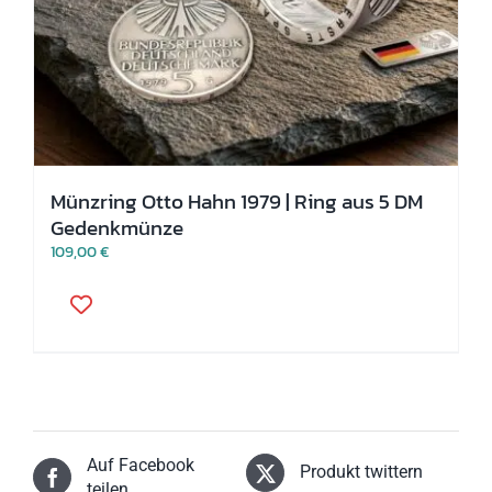
Münzring Otto Hahn 1979 | Ring aus 5 DM
Gedenkmünze
109,00
€
Dieses
Produkt
weist
mehrere
Varianten
auf.
Die
Optionen
können
Auf Facebook
auf
Produkt twittern
der
teilen