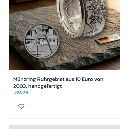
Münzring Ruhrgebiet aus 10 Euro von
2003, handgefertigt
189,00
€
Dieses
Produkt
weist
mehrere
Varianten
auf.