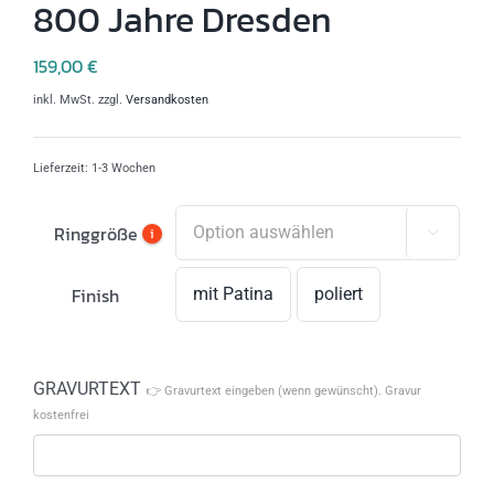
800 Jahre Dresden
159,00
€
inkl. MwSt.
zzgl.
Versandkosten
Lieferzeit:
1-3 Wochen
Ringgröße
i

Finish
mit Patina
poliert

GRAVURTEXT
👉 Gravurtext eingeben (wenn gewünscht). Gravur
kostenfrei