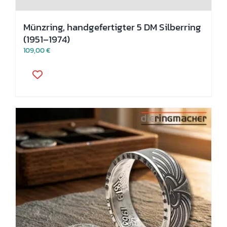
Münzring, handgefertigter 5 DM Silberring
(1951–1974)
109,00
€
Dieses
Produkt
weist
mehrere
Varianten
auf.
Die
Optionen
können
auf
der
Produktseite
gewählt
werden