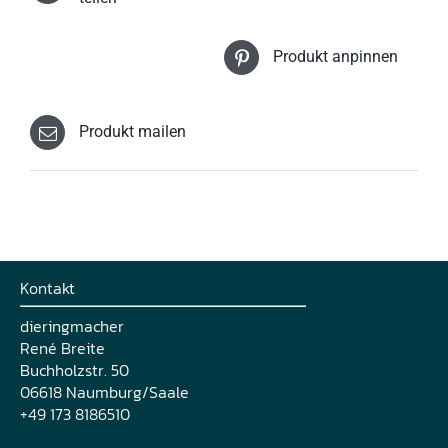
Produktseite
gewählt
werden
Produkt anpinnen
Produkt mailen
Kontakt
dieringmacher
René Breite
Buchholzstr. 50
06618 Naumburg/Saale
+49 173 8186510