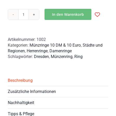
In den Warenkorb
Handgefertigter
Münzring
aus
einer
Artikelnummer:
1002
10
Kategorien:
Münzringe 10 DM & 10 Euro
,
Städte und
Euro
Regionen
,
Herrenringe
,
Damenringe
Münze
Schlagwörter:
Dresden
,
Münzenring
,
Ring
–
800
Jahre
Dresden
Menge
Beschreibung
Zusätzliche Informationen
Nachhaltigkeit
Tipps & Pflege