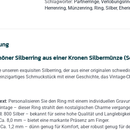
Schlagwörter:
Partnerringe
,
Verlobungsrin
unseren
Herrenring
,
Münzenring
,
Ring
,
Silber
,
Eher
einzigartigen
Silberring
aus
Schweden
Menge
ung
öner Silberring aus einer Kronen Silbermünze (
 unseren exquisiten Silberring, der aus einer originalen schwed
 einzigartiges Schmuckstück mit einer Geschichte, das Vintage-C
ext
: Personalisieren Sie den Ring mit einem individuellen Gravur
Vintage – dieser Ring strahlt den nostalgischen Charme vergange
l
: 800 Silber – bekannt für seine hohe Qualität und Langlebigkei
 Ca. 8,0 mm – bietet eine markante Präsenz am Finger.
: Ca. 1,2 mm – dünn genug für Komfort, aber robust genug für d