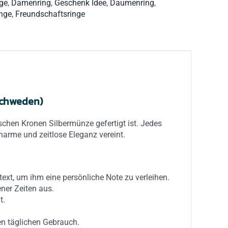
ge
,
Damenring
,
Geschenk Idee
,
Daumenring
,
inge
,
Freundschaftsringe
Schweden)
ischen Kronen Silbermünze gefertigt ist. Jedes
harme und zeitlose Eleganz vereint.
text, um ihm eine persönliche Note zu verleihen.
ner Zeiten aus.
t.
en täglichen Gebrauch.