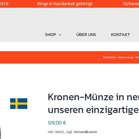
6510
Ringe in Handarbeit gefertigt Sicheres Einka
SHOP
ÜBER UNS
KONTAKT
Startseite
-
Herrenringe
-
Kr
Kronen-Münze in ne
unseren einzigartig
129,00
€
inkl. MwSt.
zzgl.
Versandkosten