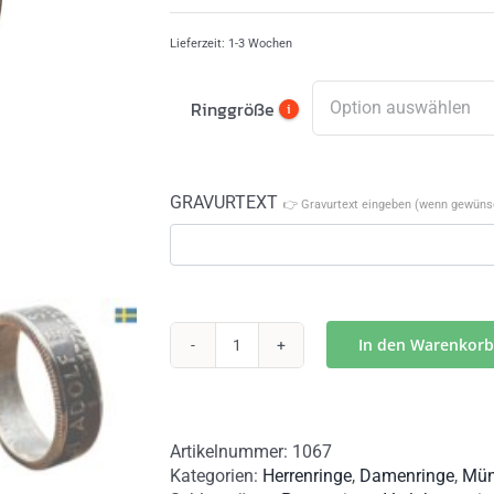
Lieferzeit:
1-3 Wochen
Ringgröße
i
GRAVURTEXT
👉 Gravurtext eingeben (wenn gewünsc
In den Warenkorb
Kronen-
Münze
in
neuem
Artikelnummer:
1067
Glanz:
Kategorien:
Herrenringe
,
Damenringe
,
Mün
Entdecke