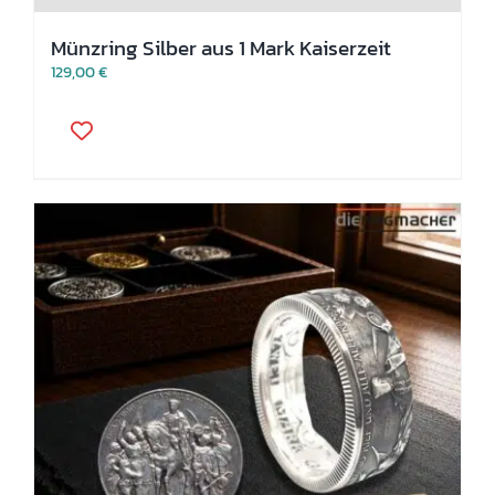
Münzring Silber aus 1 Mark Kaiserzeit
129,00
€
Dieses
Produkt
weist
mehrere
Varianten
auf.
Die
Optionen
können
auf
der
Produktseite
gewählt
werden