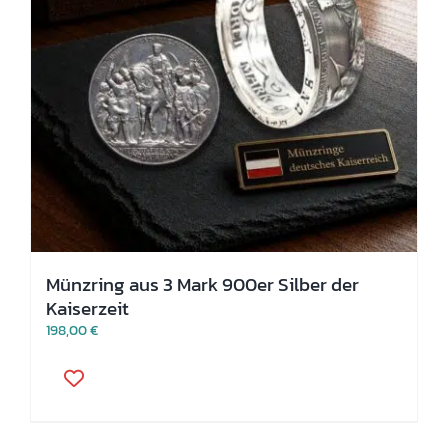
gewählt
werden
Münzring aus 3 Mark 900er Silber der
Kaiserzeit
198,00
€
Dieses
Produkt
weist
mehrere
Varianten