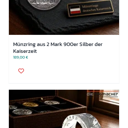
Münzring aus 2 Mark 900er Silber der
Kaiserzeit
189,00
€
Dieses
Produkt
weist
mehrere
Varianten
auf.
Die
Optionen
können
auf
der
Produktseite