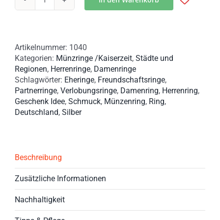
Münzring
Hansestadt
Bremen
1904
Artikelnummer:
1040
–
Kategorien:
Münzringe /Kaiserzeit
,
Städte und
2
Regionen
,
Herrenringe
,
Damenringe
Mark
Schlagwörter:
Eheringe
,
Freundschaftsringe
,
mit
Partnerringe
,
Verlobungsringe
,
Damenring
,
Herrenring
,
Gravur
Geschenk Idee
,
Schmuck
,
Münzenring
,
Ring
,
Menge
Deutschland
,
Silber
Beschreibung
Zusätzliche Informationen
Nachhaltigkeit