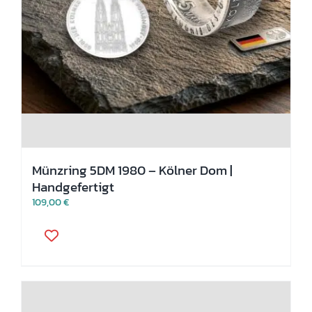
Münzring 5DM 1980 – Kölner Dom |
Handgefertigt
109,00
€
Dieses
Produkt
weist
mehrere
Varianten
auf.
Die