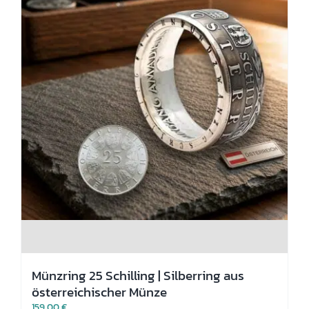
Produktseite
gewählt
werden
Münzring 25 Schilling | Silberring aus
österreichischer Münze
159,00
€