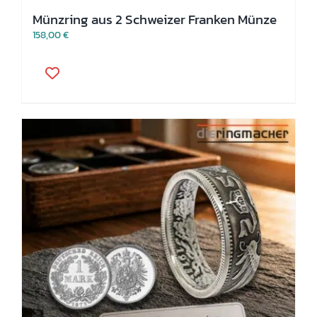
Münzring aus 2 Schweizer Franken Münze
158,00
€
Dieses
Produkt
weist
mehrere
Varianten
auf.
Die
Optionen
können
auf
der
Produktseite
gewählt
werden