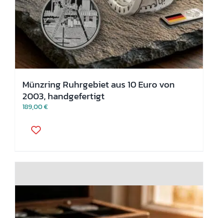
Münzring Ruhrgebiet aus 10 Euro von
2003, handgefertigt
189,00
€
Dieses
Produkt
weist
mehrere
Varianten
auf.
Die
Optionen
können
auf
der