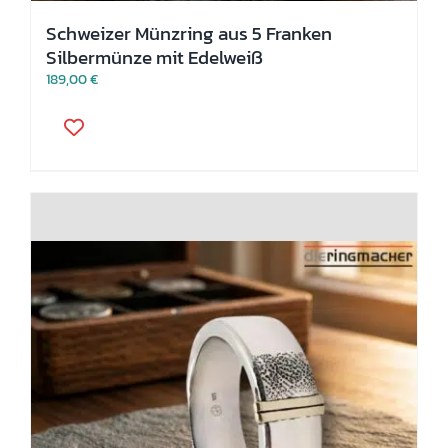
Schweizer Münzring aus 5 Franken
Silbermünze mit Edelweiß
189,00
€
Dieses
Produkt
weist
mehrere
Varianten
auf.
Die
Optionen
können
auf
der
Produktseite
gewählt
werden