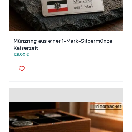
Münzring aus einer 1-Mark-Silbermünze
Kaiserzeit
129,00
€
Dieses
Produkt
weist
mehrere
Varianten
auf.
Die
Optionen
können
auf
der
Produktseite
gewählt