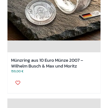
Münzring aus 10 Euro Münze 2007 –
Wilhelm Busch & Max und Moritz
159,00
€
Dieses
Produkt
weist
mehrere
Varianten
auf.
Die