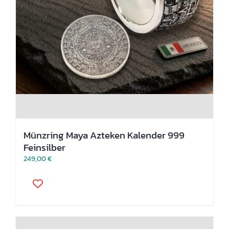
Münzring Maya Azteken Kalender 999
Feinsilber
249,00
€
Dieses
Produkt
weist
mehrere
Varianten
auf.