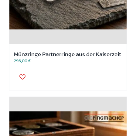
Münzringe Partnerringe aus der Kaiserzeit
296,00
€
Dieses
Produkt
weist
mehrere
Varianten
auf.
Die
Optionen
können
auf
der
Produktseite