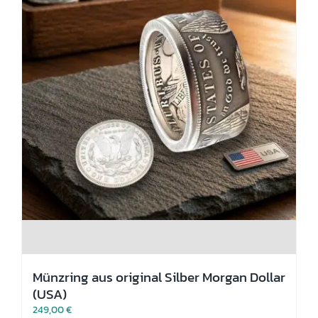
gewählt
werden
Münzring aus original Silber Morgan Dollar
(USA)
249,00
€