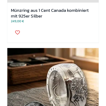
Münzring aus 1 Cent Canada kombiniert
mit 925er Silber
249,00
€
Dieses
Produkt
weist
mehrere
Varianten
auf.
Die
Optionen
können
auf
der
Produktseite
gewählt
werden