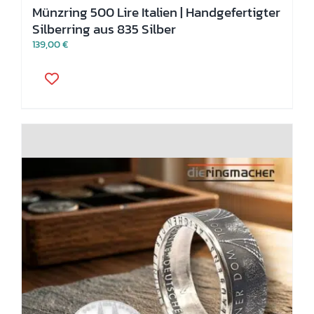
Münzring 500 Lire Italien | Handgefertigter
Silberring aus 835 Silber
139,00
€
Dieses
Produkt
weist
mehrere
Varianten
auf.
Die
Optionen
können
auf
der
Produktseite
gewählt
werden