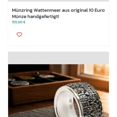
Münzring Wattenmeer aus original 10 Euro
Münze handgefertigt!
159,00
€
Dieses
Produkt
weist
mehrere
Varianten
auf.
Die
Optionen
können
auf
der
Produktseite
gewählt
werden