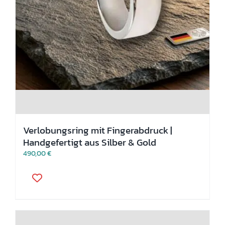
Verlobungsring mit Fingerabdruck |
Handgefertigt aus Silber & Gold
490,00
€
Dieses
Produkt
weist
mehrere
Varianten
auf.
Die