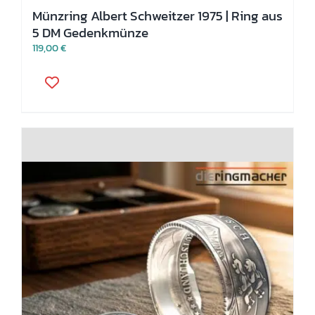
Münzring Albert Schweitzer 1975 | Ring aus
5 DM Gedenkmünze
119,00
€
Dieses
Produkt
weist
mehrere
Varianten
auf.
Die
Optionen
können
auf
der
Produktseite
gewählt
werden