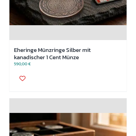
Eheringe Münzringe Silber mit
kanadischer 1 Cent Münze
590,00
€
Dieses
Produkt
weist
mehrere
Varianten
auf.
Die
Optionen
können
auf
der
Produktseite