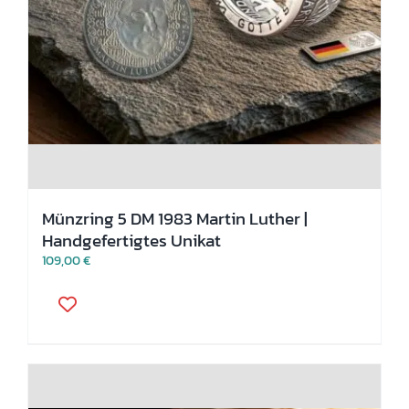
Münzring 5 DM 1983 Martin Luther |
Handgefertigtes Unikat
109,00
€
Dieses
Produkt
weist
mehrere
Varianten
auf.
Die
Optionen