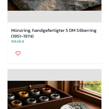
Münzring, handgefertigter 5 DM Silberring
(1951–1974)
109,00
€
Dieses
Produkt
weist
mehrere
Varianten
auf.
Die
Optionen
können
auf
der
Produktseite
gewählt
werden