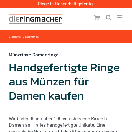
Zum
Ringe in Handarbeit gefertigt
Inhalt
springen
Startseite
-
Damenringe
Münzringe Damenringe
Handgefertigte Ringe
aus Münzen für
Damen kaufen
Wir bieten Ihnen über 100 verschiedene Ringe für
Damen an – alles handgefertigte Unikate. Eine
persönliche Gravur macht den Münzenring zu einem