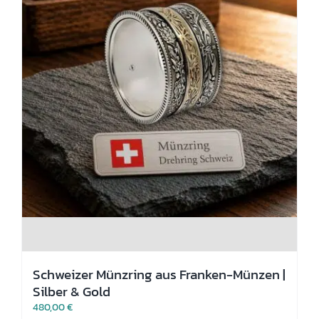
gewählt
werden
Schweizer Münzring aus Franken-Münzen |
Silber & Gold
480,00
€