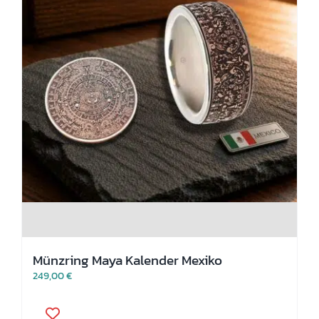
werden
Münzring Maya Kalender Mexiko
249,00
€
Dieses
Produkt