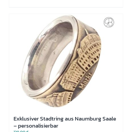
weist
mehrere
Varianten
auf.
Die
Optionen
können
auf
der
Produktseite
gewählt
werden
Exklusiver Stadtring aus Naumburg Saale
– personalisierbar