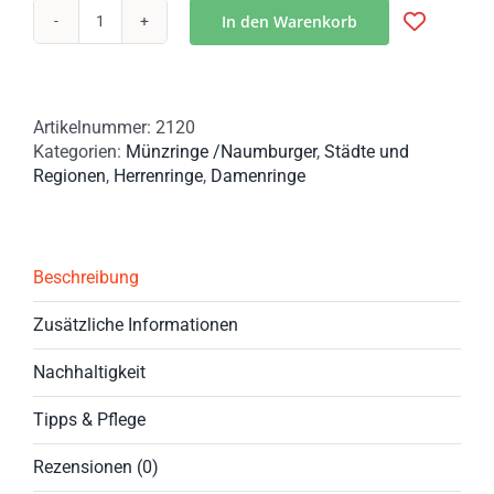
In den Warenkorb
Münzring
-
Bewundernswerte
Handwerkskunst:
Artikelnummer:
2120
Silberring
Kategorien:
Münzringe /Naumburger
,
Städte und
mit
Regionen
,
Herrenringe
,
Damenringe
Stadtmotiv
von
Naumburg/Saale
Menge
Beschreibung
Zusätzliche Informationen
Nachhaltigkeit
Tipps & Pflege
Rezensionen (0)