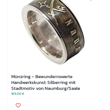
Münzring – Bewundernswerte
Handwerkskunst: Silberring mit
Stadtmotiv von Naumburg/Saale
169,00
€
Dieses
Produkt