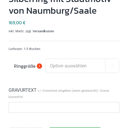
von Naumburg/Saale
169,00
€
inkl. MwSt.
zzgl.
Versandkosten
Lieferzeit:
1-3 Wochen
Ringgröße
i

GRAVURTEXT
👉 Gravurtext eingeben (wenn gewünscht). Gravur
kostenfrei