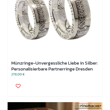
Produktseite
gewählt
werden
Münzringe-Unvergessliche Liebe in Silber:
Personalisierbare Partnerringe Dresden
278,00
€
Dieses
Produkt
weist
mehrere
Varianten
auf.
Die