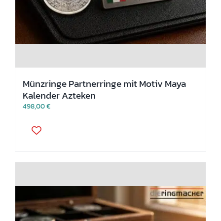
Münzringe Partnerringe mit Motiv Maya
Kalender Azteken
498,00
€
Dieses
Produkt
weist
mehrere
Varianten
auf.
Die
Optionen
können
auf
der
Produktseite