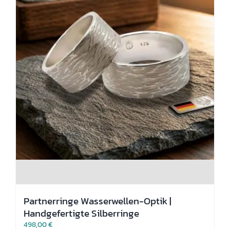
gewählt
werden
Partnerringe Wasserwellen-Optik |
Handgefertigte Silberringe
498,00
€