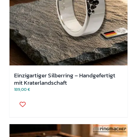
Einzigartiger Silberring – Handgefertigt
mit Kraterlandschaft
189,00
€
Dieses
Produkt
weist
mehrere
Varianten
auf.
Die