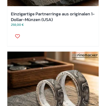
Einzigartige Partnerringe aus originalen 1-
Dollar-Münzen (USA)
258,00
€
Dieses
Produkt
weist
mehrere
Varianten
auf.
Die
Optionen
können
auf
der
Produktseite
gewählt
werden