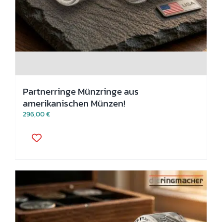
Partnerringe Münzringe aus
amerikanischen Münzen!
296,00
€
Dieses
Produkt
weist
mehrere
Varianten
auf.
Die
Optionen
können
auf
der