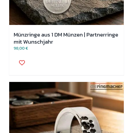
Münzringe aus 1 DM Münzen | Partnerringe
mit Wunschjahr
98,00
€
Dieses
Produkt
weist
mehrere
Varianten
auf.
Die
Optionen
können
auf
der
Produktseite
gewählt
werden