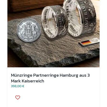
Produktseite
gewählt
werden
Münzringe Partnerringe Hamburg aus 3
Mark Kaiserreich
398,00
€
Dieses
Produkt
weist
mehrere