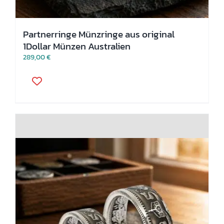
Partnerringe Münzringe aus original
1Dollar Münzen Australien
289,00
€
Dieses
Produkt
weist
mehrere
Varianten
auf.
Die
Optionen
können
auf
der
Produktseite
gewählt
werden