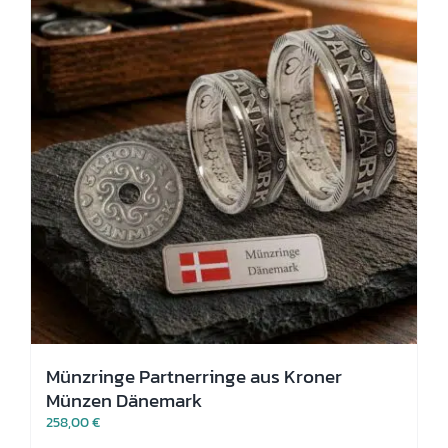
Optionen
können
auf
der
Produktseite
gewählt
werden
Münzringe Partnerringe aus Kroner
Münzen Dänemark
258,00
€