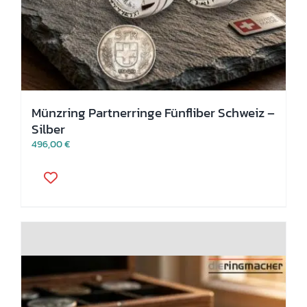
Münzring Partnerringe Fünfliber Schweiz –
Silber
496,00
€
Dieses
Produkt
weist
mehrere
Varianten
auf.
Die
Optionen
können
auf
der
Produktseite