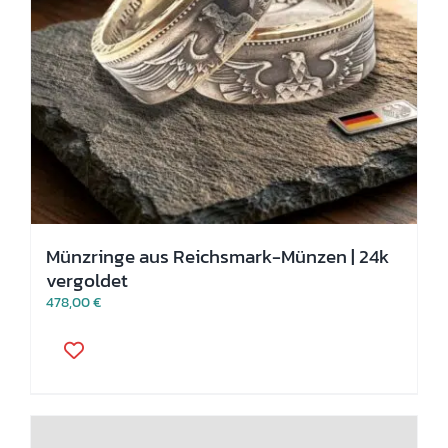
Münzringe aus Reichsmark-Münzen | 24k
vergoldet
478,00
€
Dieses
Produkt
weist
mehrere
Varianten
auf.
Die