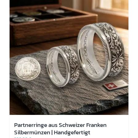
Die
Optionen
können
auf
der
Produktseite
gewählt
werden
Partnerringe aus Schweizer Franken
Silbermünzen | Handgefertigt