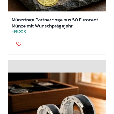
Münzringe Partnerringe aus 50 Eurocent
Münze mit Wunschprägejahr
498,00
€
Dieses
Produkt
weist
mehrere
Varianten
auf.
Die
Optionen
können
auf
der
Produktseite
gewählt
werden