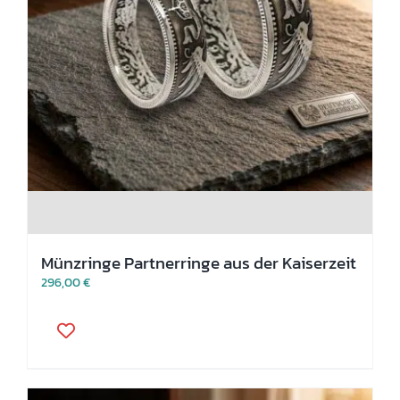
Münzringe Partnerringe aus der Kaiserzeit
296,00
€
Dieses
Produkt
weist
mehrere
Varianten
auf.