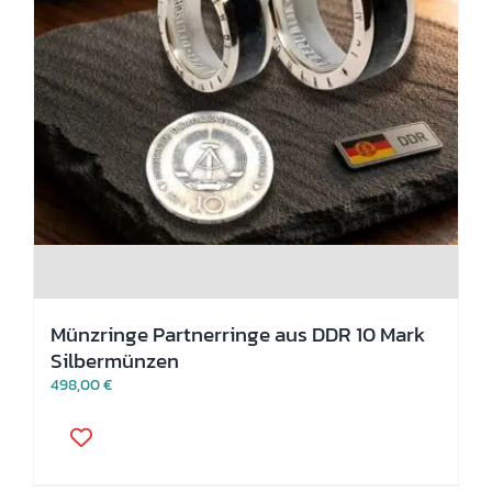
Münzringe Partnerringe aus DDR 10 Mark
Silbermünzen
498,00
€
Dieses
Produkt
weist
mehrere