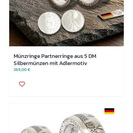
Münzringe Partnerringe aus 5 DM
Silbermünzen mit Adlermotiv
269,00
€
Dieses
Produkt
weist
mehrere
Varianten
auf.
Die
Optionen
können
auf
der