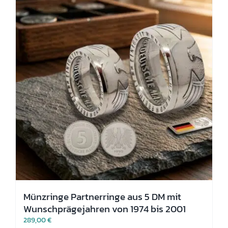
Optionen
können
auf
der
Produktseite
gewählt
werden
Münzringe Partnerringe aus 5 DM mit
Wunschprägejahren von 1974 bis 2001
289,00
€