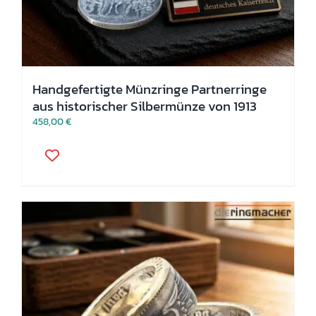
Handgefertigte Münzringe Partnerringe
aus historischer Silbermünze von 1913
458,00
€
Dieses
Produkt
weist
mehrere
Varianten
auf.
Die
Optionen
können
auf
der
Produktseite
gewählt
werden