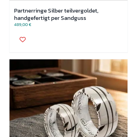
Partnerringe Silber teilvergoldet,
handgefertigt per Sandguss
489,00
€
Dieses
Produkt
weist
mehrere
Varianten
auf.
Die
Optionen
können
auf
der
Produktseite
gewählt
werden