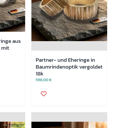
ringe aus
 mit
Partner- und Eheringe in
Baumrindenoptik vergoldet
18k
598,00
€
Dieses
Produkt
weist
mehrere
Varianten
auf.
Die
Optionen