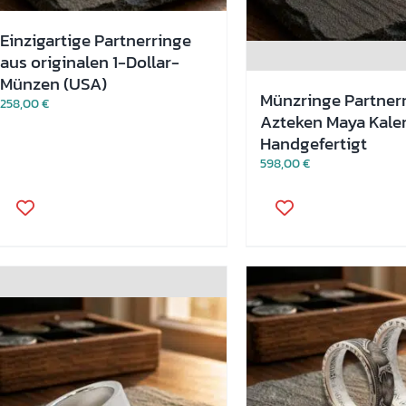
Einzigartige Partnerringe
aus originalen 1-Dollar-
Münzen (USA)
Münzringe Partner
258,00
€
Azteken Maya Kalen
Handgefertigt
598,00
€
Dieses
Dieses
Produkt
Produkt
weist
weist
mehrere
mehrere
Varianten
Varianten
auf.
auf.
Die
Die
Optionen
Optionen
können
können
auf
auf
der
der
Produktseite
Produktseite
gewählt
gewählt
werden
werden