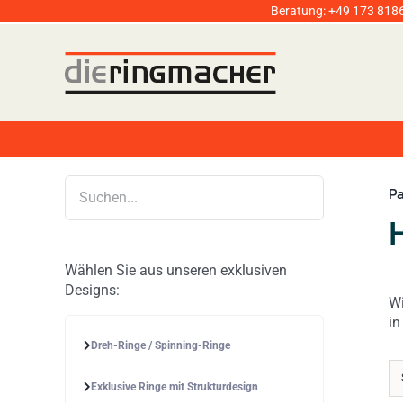
Zum
Beratung:
+49 173 818
Inhalt
springen
Pa
Wählen Sie aus unseren exklusiven
Designs:
Wi
in
Dreh-Ringe / Spinning-Ringe
Exklusive Ringe mit Strukturdesign