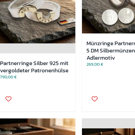
Münzringe Partner
5 DM Silbermünzen
Adlermotiv
Partnerringe Silber 925 mit
269,00
€
vergoldeter Patronenhülse
790,00
€
Dieses
Dieses
Produkt
Produkt
weist
weist
mehrere
mehrere
Varianten
Varianten
auf.
auf.
Die
Die
Optionen
Optionen