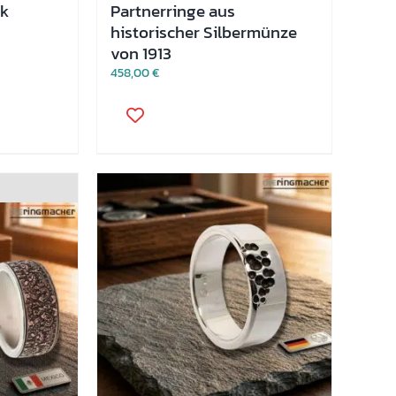
rk
Partnerringe aus
historischer Silbermünze
von 1913
458,00
€
Dieses
Produkt
weist
mehrere
Varianten
auf.
Die
Optionen
können
auf
der
Produktseite
gewählt
werden