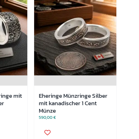
können
auf
der
Produktseite
gewählt
werden
inge mit
Eheringe Münzringe Silber
er
mit kanadischer 1 Cent
Münze
590,00
€
Dieses
Produkt
weist