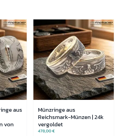
ringe aus
Münzringe aus
Reichsmark-Münzen | 24k
n von
vergoldet
478,00
€