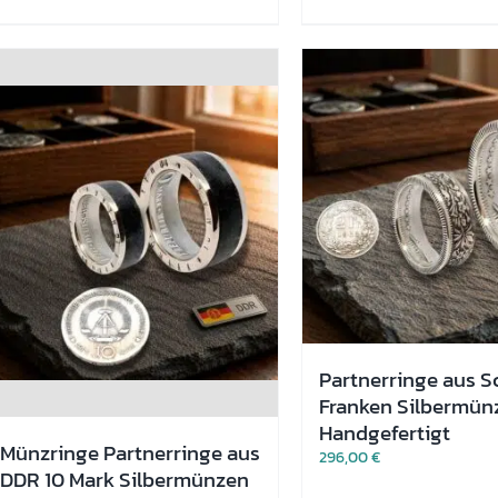
mehrere
mehrere
Varianten
Varianten
auf.
auf.
Die
Die
Optionen
Optionen
können
können
auf
auf
der
der
Produktseite
Produktseite
gewählt
gewählt
werden
werden
Partnerringe aus S
Franken Silbermünz
Handgefertigt
Münzringe Partnerringe aus
296,00
€
DDR 10 Mark Silbermünzen