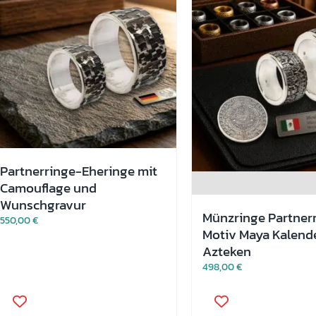
können
können
auf
auf
der
der
Produktseite
Produktseite
gewählt
gewählt
werden
werden
Partnerringe-Eheringe mit
Camouflage und
Wunschgravur
Münzringe Partnerr
550,00
€
Motiv Maya Kalend
Azteken
498,00
€
Dieses
Dieses
Produkt
Produkt
weist
weist