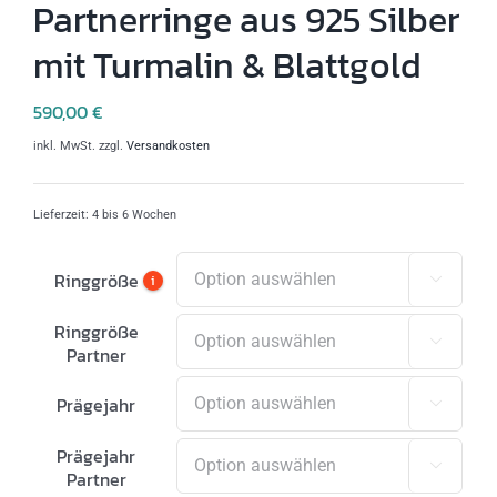
Partnerringe aus 925 Silber
mit Turmalin & Blattgold
590,00
€
inkl. MwSt.
zzgl.
Versandkosten
Lieferzeit:
4 bis 6 Wochen
Ringgröße
i

Ringgröße

Partner
Prägejahr

Prägejahr

Partner