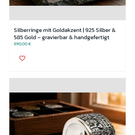
Silberringe mit Goldakzent | 925 Silber &
585 Gold – gravierbar & handgefertigt
890,00
€
Dieses
Produkt
weist
mehrere
Varianten
auf.
Die
Optionen
können
auf
der
Produktseite
gewählt
werden