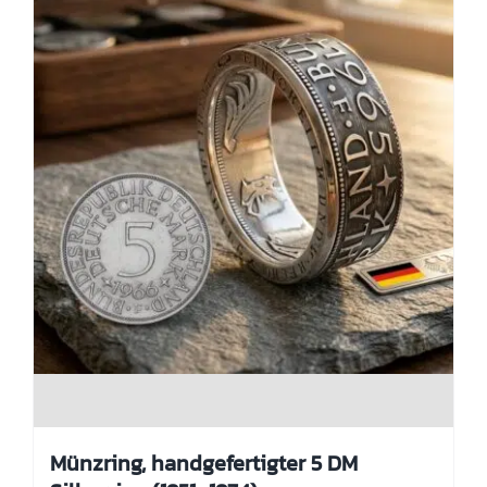
der
Produktseite
gewählt
werden
Münzring, handgefertigter 5 DM