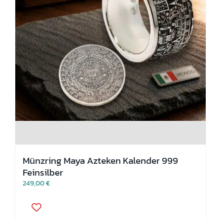
Münzring Maya Azteken Kalender 999
Feinsilber
249,00
€
Dieses
Produkt
weist