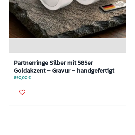
Partnerringe Silber mit 585er
Goldakzent – Gravur – handgefertigt
890,00
€
Dieses
Produkt
weist
mehrere
Varianten
auf.
Die
Optionen
können