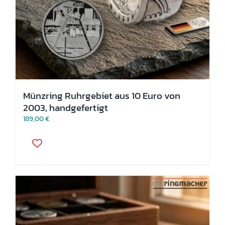
Münzring Ruhrgebiet aus 10 Euro von
2003, handgefertigt
189,00
€
Dieses
Produkt
weist
mehrere
Varianten
auf.
Die
Optionen
können
auf