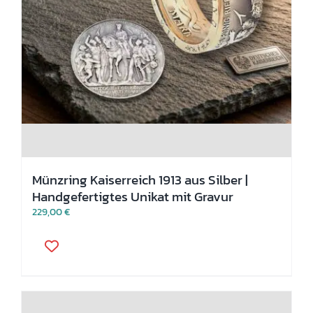
Münzring Kaiserreich 1913 aus Silber |
Handgefertigtes Unikat mit Gravur
229,00
€
Dieses
Produkt
weist
mehrere
Varianten
auf.
Die