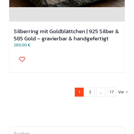
Silberring mit Goldblättchen | 925 Silber &
585 Gold – gravierbar & handgefertigt
289,00
€
Dieses
Produkt
weist
mehrere
Varianten
auf.
Die
1
2
…
17
Vor
Optionen
können
auf
der
Produktseite
gewählt
werden