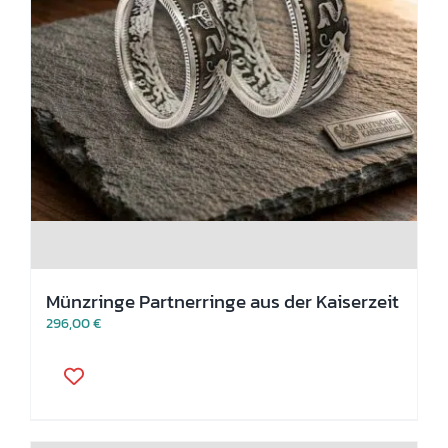
Münzringe Partnerringe aus der Kaiserzeit
296,00
€
Dieses
Produkt
weist
mehrere
Varianten