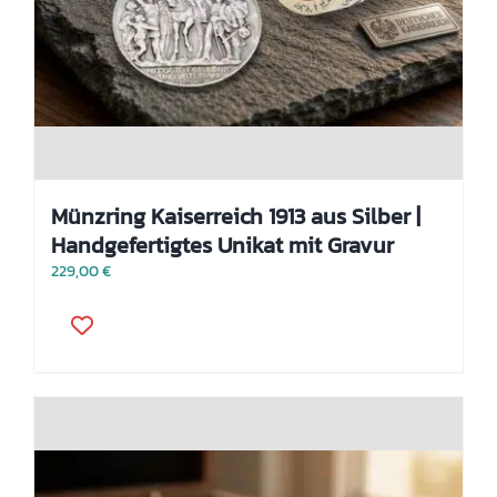
Münzring Kaiserreich 1913 aus Silber |
Handgefertigtes Unikat mit Gravur
229,00
€
Dieses
Produkt
weist
mehrere
Varianten
auf.
Die
Optionen
können
auf