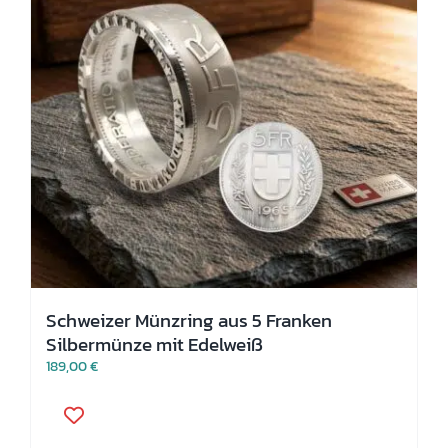
der
Produktseite
gewählt
werden
Schweizer Münzring aus 5 Franken
Silbermünze mit Edelweiß
189,00
€
Dieses
Produkt
weist