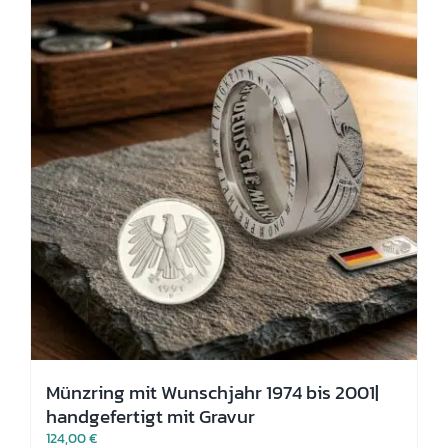
Die
Optionen
können
auf
der
Produktseite
gewählt
werden
Münzring mit Wunschjahr 1974 bis 2001|
handgefertigt mit Gravur
124,00
€