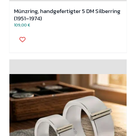
Münzring, handgefertigter 5 DM Silberring
(1951–1974)
109,00
€
Dieses
Produkt
weist
mehrere
Varianten
auf.
Die
Optionen
können
auf
der
Produktseite
gewählt
werden