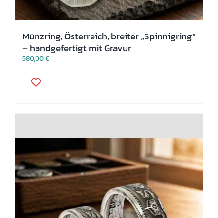
Münzring, Österreich, breiter „Spinnigring“
– handgefertigt mit Gravur
580,00
€
Dieses
Produkt
weist
mehrere
Varianten
auf.
Die
Optionen
können
auf
der
Produktseite
gewählt
werden