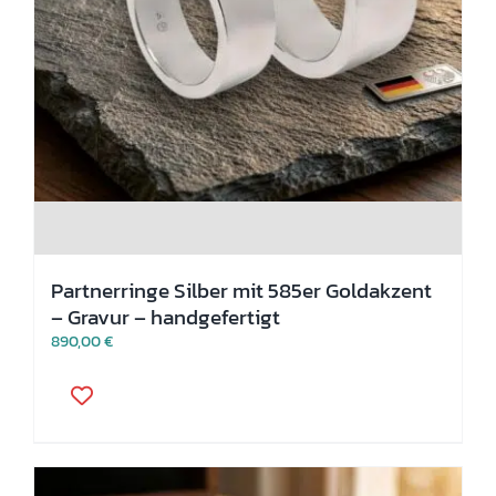
Partnerringe Silber mit 585er Goldakzent
– Gravur – handgefertigt
890,00
€
Dieses
Produkt
weist
mehrere
Varianten
auf.