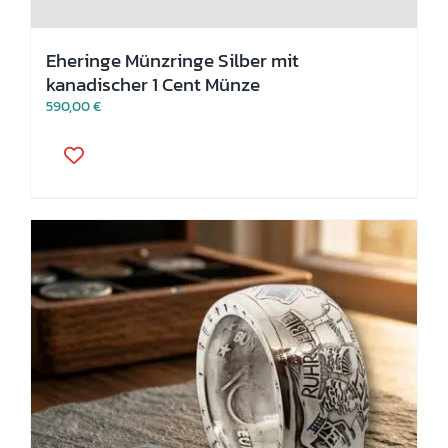
Eheringe Münzringe Silber mit
kanadischer 1 Cent Münze
590,00
€
Dieses
Produkt
weist
mehrere
Varianten
auf.
Die
Optionen
können
auf
der
Produktseite
gewählt
werden