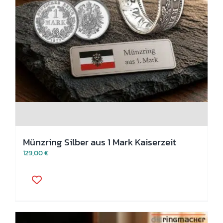
Münzring Silber aus 1 Mark Kaiserzeit
129,00
€
Dieses
Produkt
weist
mehrere
Varianten
auf.