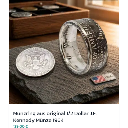
Die
Optionen
können
auf
der
Produktseite
gewählt
werden
Münzring aus original 1/2 Dollar J.F.
Kennedy Münze 1964
139,00
€