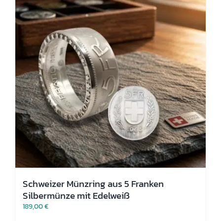
können
auf
der
Produktseite
gewählt
werden
Schweizer Münzring aus 5 Franken
Silbermünze mit Edelweiß
189,00
€