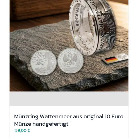
werden
Münzring Wattenmeer aus original 10 Euro
Münze handgefertigt!
159,00
€