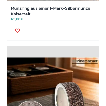
Münzring aus einer 1-Mark-Silbermünze
Kaiserzeit
129,00
€
Dieses
Produkt
weist
mehrere
Varianten
auf.
Die
Optionen
können
auf
der
Produktseite
gewählt
werden