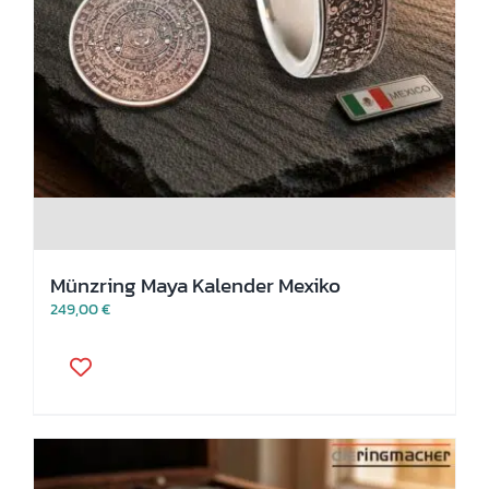
Münzring Maya Kalender Mexiko
249,00
€
Dieses
Produkt
weist
mehrere
Varianten
auf.
Die
Optionen