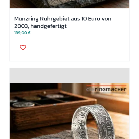
Münzring Ruhrgebiet aus 10 Euro von
2003, handgefertigt
189,00
€
Dieses
Produkt
weist
mehrere
Varianten
auf.
Die
Optionen
können
auf
der
Produktseite
gewählt
werden