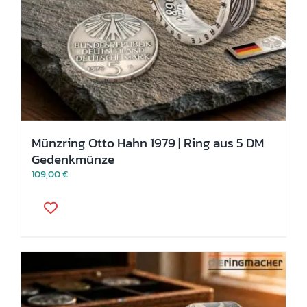
Münzring Otto Hahn 1979 | Ring aus 5 DM
Gedenkmünze
109,00
€
Dieses
Produkt
weist
mehrere
Varianten
auf.
Die
Optionen
können