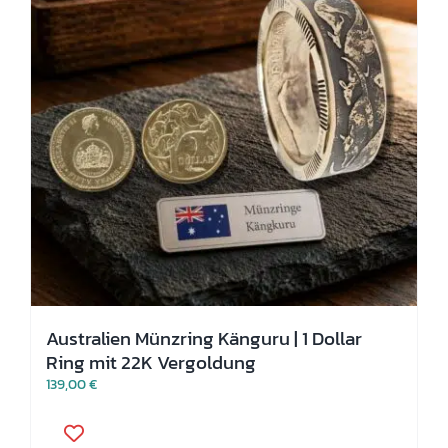
auf
der
Produktseite
gewählt
werden
Australien Münzring Känguru | 1 Dollar
Ring mit 22K Vergoldung
139,00
€
Dieses
Produkt