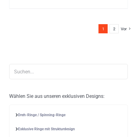
weist
mehrere
Varianten
auf.
Die
1
2
Vor
Optionen
können
auf
der
Produktseite
gewählt
werden
Wählen Sie aus unseren exklusiven Designs:
Dreh-Ringe / Spinning-Ringe
Exklusive Ringe mit Strukturdesign