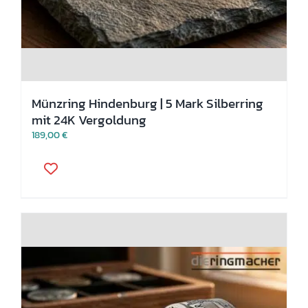
Münzring Hindenburg | 5 Mark Silberring
mit 24K Vergoldung
189,00
€
Dieses
Produkt
weist
mehrere
Varianten
auf.
Die
Optionen
können
auf
der
Produktseite
gewählt