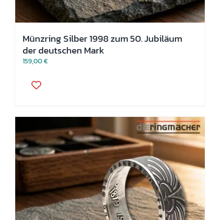
Münzring Silber 1998 zum 50. Jubiläum
der deutschen Mark
159,00
€
Dieses
Produkt
weist
mehrere
Varianten
auf.
Die
Optionen
können
auf
der
Produktseite
gewählt
werden