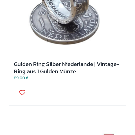
Gulden Ring Silber Niederlande | Vintage-
Ring aus 1 Gulden Münze
89,00
€
Dieses
Produkt
weist
mehrere
Varianten
auf.
Die
Optionen
können