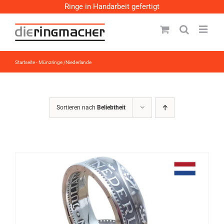
Zum
Ringe in Handarbeit gefertigt
Inhalt
springen
Startseite
-
Münzringe /Niederlande
Sortieren nach
Beliebtheit