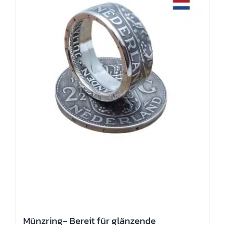
auf
der
Produktseite
gewählt
werden
Münzring- Bereit für glänzende