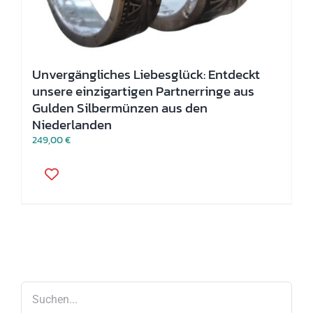
Unvergängliches Liebesglück: Entdeckt
unsere einzigartigen Partnerringe aus
Gulden Silbermünzen aus den
Niederlanden
249,00
€
Dieses
Produkt
weist
mehrere
Varianten
auf.
Die
Optionen
können
auf
der
Produktseite