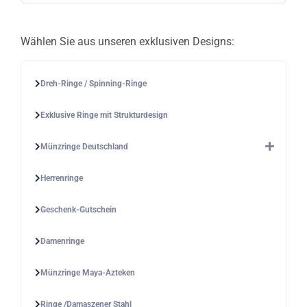
gewählt
werden
Wählen Sie aus unseren exklusiven Designs:
Dreh-Ringe / Spinning-Ringe
Exklusive Ringe mit Strukturdesign
Münzringe Deutschland
Herrenringe
Geschenk-Gutschein
Damenringe
Münzringe Maya-Azteken
Ringe /Damaszener Stahl