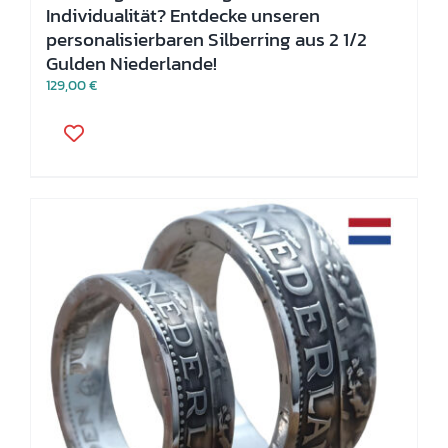
Individualität? Entdecke unseren
personalisierbaren Silberring aus 2 1/2
Gulden Niederlande!
129,00
€
Dieses
Produkt
weist
mehrere
Varianten
auf.
Die
Optionen
können
auf
der
Produktseite
gewählt
werden