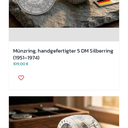
Münzring, handgefertigter 5 DM Silberring
(1951–1974)
109,00
€
Dieses
Produkt
weist
mehrere
Varianten
auf.
Die
Optionen
können
auf
der