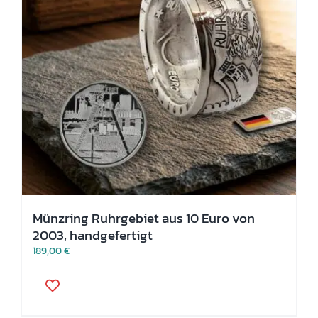
Produktseite
gewählt
werden
Münzring Ruhrgebiet aus 10 Euro von
2003, handgefertigt
189,00
€
Dieses
Produkt
weist
mehrere