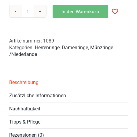
In den Warenkorb
Unvergängliches
Liebesglück:
Entdeckt
unsere
Artikelnummer:
1089
einzigartigen
Kategorien:
Herrenringe
,
Damenringe
,
Münzringe
Partnerringe
/Niederlande
aus
Gulden
Silbermünzen
aus
den
Beschreibung
Niederlanden
Menge
Zusätzliche Informationen
Nachhaltigkeit
Tipps & Pflege
Rezensionen (0)