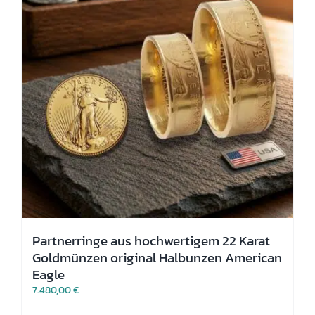
auf
der
Produktseite
gewählt
werden
Partnerringe aus hochwertigem 22 Karat
Goldmünzen original Halbunzen American
Eagle
7.480,00
€
Dieses