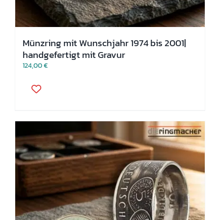
Münzring mit Wunschjahr 1974 bis 2001|
handgefertigt mit Gravur
124,00
€
Dieses
Produkt
weist
mehrere
Varianten
auf.
Die
Optionen
können
auf
der
Produktseite
gewählt
werden