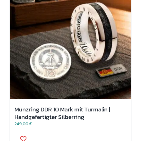
auf
der
Produktseite
gewählt
werden
Münzring DDR 10 Mark mit Turmalin |
Handgefertigter Silberring
249,00
€
Dieses
Produkt