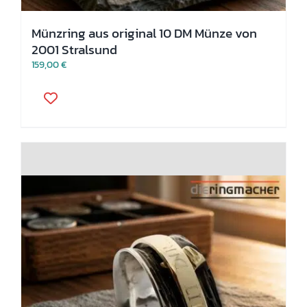
Münzring aus original 10 DM Münze von
2001 Stralsund
159,00
€
Dieses
Produkt
weist
mehrere
Varianten
auf.
Die
Optionen
können
auf
der
Produktseite
gewählt
werden