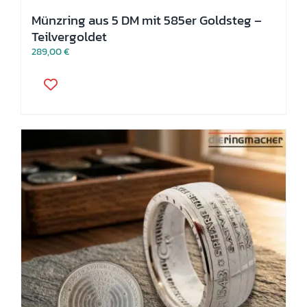
Münzring aus 5 DM mit 585er Goldsteg –
Teilvergoldet
289,00
€
Dieses
Produkt
weist
mehrere
Varianten
auf.
Die
Optionen
können
auf
der
Produktseite
gewählt
werden