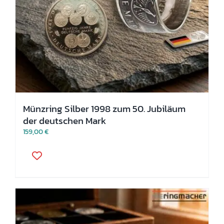
Münzring Silber 1998 zum 50. Jubiläum
der deutschen Mark
159,00
€
Dieses
Produkt
weist
mehrere
Varianten
auf.
Die
Optionen
können