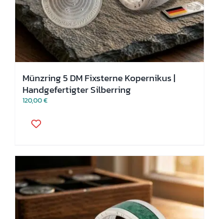
Münzring 5 DM Fixsterne Kopernikus |
Handgefertigter Silberring
120,00
€
Dieses
Produkt
weist
mehrere
Varianten
auf.
Die
Optionen
können
auf
der
Produktseite