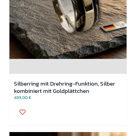
Silberring mit Drehring-Funktion, Silber
kombiniert mit Goldplättchen
489,00
€
Dieses
Produkt
weist
mehrere
Varianten
auf.