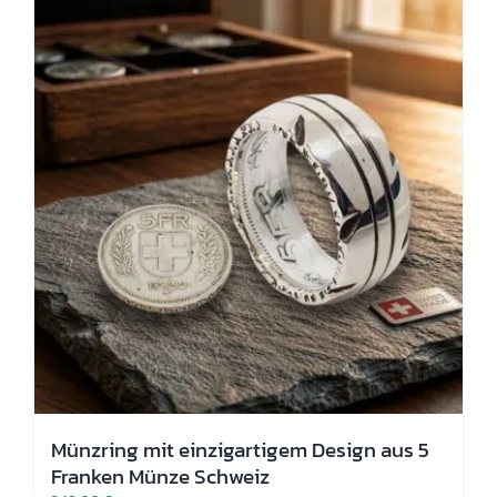
Die
Optionen
können
auf
der
Produktseite
gewählt
werden
Münzring mit einzigartigem Design aus 5
Franken Münze Schweiz