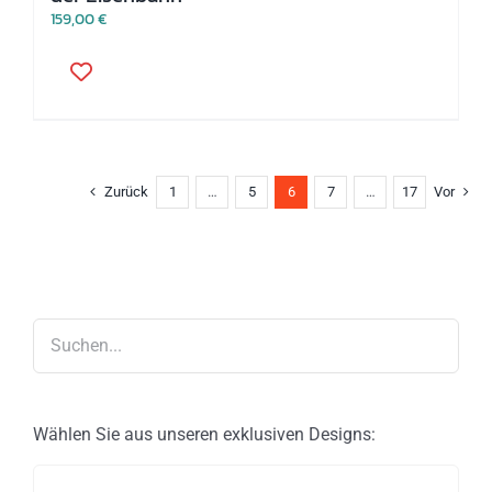
159,00
€
Dieses
Produkt
weist
mehrere
Varianten
auf.
Die
Zurück
1
…
5
6
7
…
17
Vor
Optionen
können
auf
der
Produktseite
gewählt
werden
Wählen Sie aus unseren exklusiven Designs: