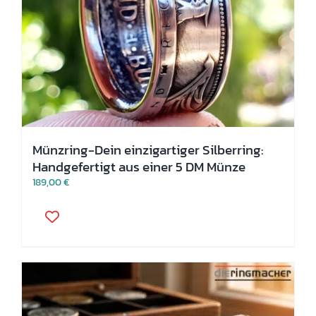
Münzring-Dein einzigartiger Silberring:
Handgefertigt aus einer 5 DM Münze
189,00
€
Dieses
Produkt
weist
mehrere
Varianten
auf.
Die
Optionen
können