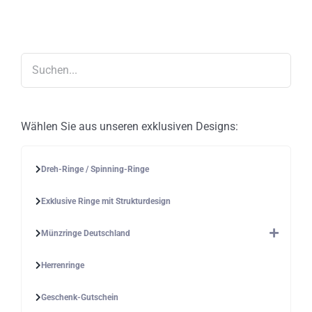
Die
Optionen
können
auf
der
Produktseite
gewählt
werden
Wählen Sie aus unseren exklusiven Designs:
Dreh-Ringe / Spinning-Ringe
Exklusive Ringe mit Strukturdesign
Münzringe Deutschland
Herrenringe
Geschenk-Gutschein