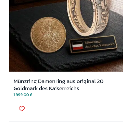
Münzring Damenring aus original 20
Goldmark des Kaiserreichs
1.999,00
€
Dieses
Produkt
weist
mehrere
Varianten
auf.