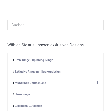
Die
Optionen
können
auf
der
Produktseite
gewählt
werden
Wählen Sie aus unseren exklusiven Designs:
Dreh-Ringe / Spinning-Ringe
Exklusive Ringe mit Strukturdesign
Münzringe Deutschland
Herrenringe
Geschenk-Gutschein