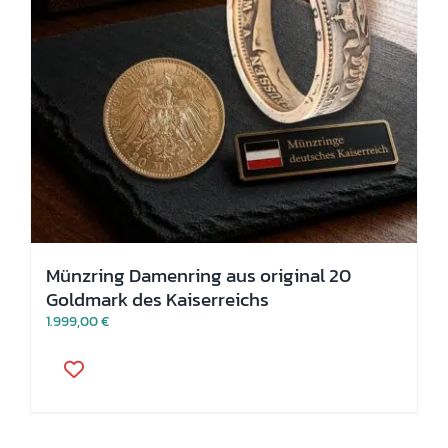
Münzring Damenring aus original 20
Goldmark des Kaiserreichs
1.999,00
€
Dieses
Produkt
weist
mehrere
Varianten
auf.