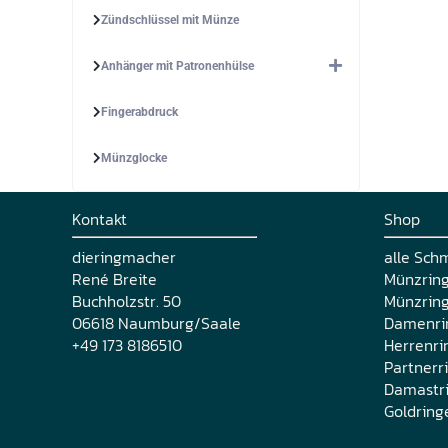
Zündschlüssel mit Münze
Anhänger mit Patronenhülse
Fingerabdruck
Münzglocke
Kontakt
Shop
dieringmacher
alle Sch
René Breite
Münzrin
Buchholzstr. 50
Münzring
06618 Naumburg/Saale
Damenri
+49 173 8186510
Herrenri
Partnerr
Damastr
Goldring