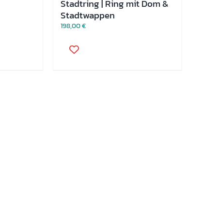
Stadtring | Ring mit Dom &
Stadtwappen
198,00
€
Dieses
Produkt
weist
mehrere
Varianten
auf.
Die
Optionen
können
auf
der
Produktseite
gewählt
werden