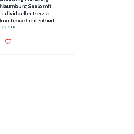
Naumburg Saale mit
individueller Gravur
kombiniert mit Silber!
129,00
€
Dieses
Produkt
weist
mehrere
Varianten
auf.
Die
Optionen
können
auf
der
Produktseite
gewählt
werden