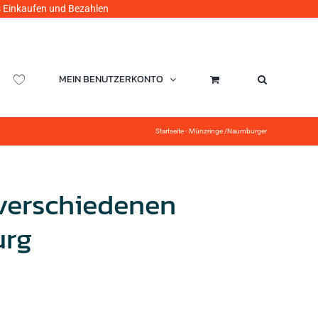
ufen und Bezahlen
MEIN BENUTZERKONTO
Startseite
-
Münzringe /Naumburger
 verschiedenen
urg