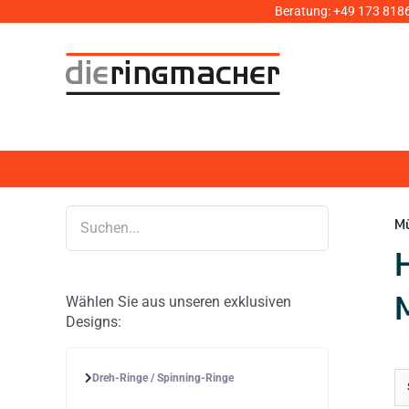
Zum
Beratung:
+49 173 818
Inhalt
springen
M
Wählen Sie aus unseren exklusiven
Designs:
Dreh-Ringe / Spinning-Ringe