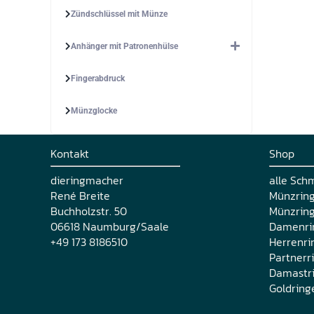
Zündschlüssel mit Münze
Anhänger mit Patronenhülse
Fingerabdruck
Münzglocke
Kontakt
Shop
dieringmacher
alle Sch
René Breite
Münzrin
Buchholzstr. 50
Münzring
06618 Naumburg/Saale
Damenri
+49 173 8186510
Herrenri
Partnerr
Damastr
Goldring