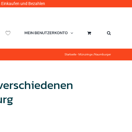
ufen und Bezahlen
MEIN BENUTZERKONTO
Startseite
-
Münzringe /Naumburger
 verschiedenen
urg