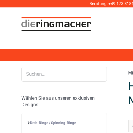
Zum
Beratung:
+49 173 818
Inhalt
springen
M
Wählen Sie aus unseren exklusiven
Designs:
Dreh-Ringe / Spinning-Ringe