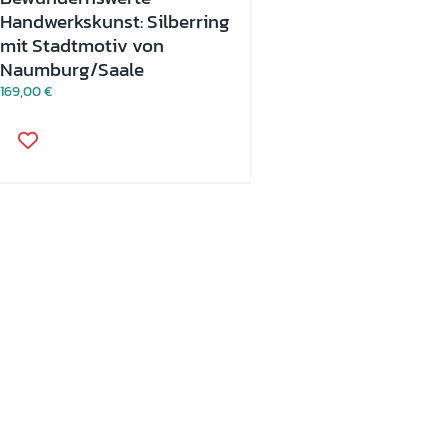
Handwerkskunst: Silberring
mit Stadtmotiv von
Naumburg/Saale
169,00
€
Dieses
Produkt
weist
mehrere
Varianten
auf.
Die
Optionen
können
auf
der
Produktseite
gewählt
werden