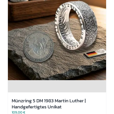
gewählt
werden
Münzring 5 DM 1983 Martin Luther |
Handgefertigtes Unikat
109,00
€