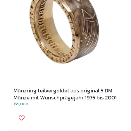
Produktseite
gewählt
werden
Münzring teilvergoldet aus original 5 DM
Münze mit Wunschprägejahr 1975 bis 2001
169,00
€
Dieses
Produkt
weist
mehrere