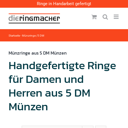
Zum
Ringe in Handarbeit gefertigt
Inhalt
springen
Startseite
-
Münzringe /5 DM
Münzringe aus 5 DM Münzen
Handgefertigte Ringe
für Damen und
Herren aus 5 DM
Münzen