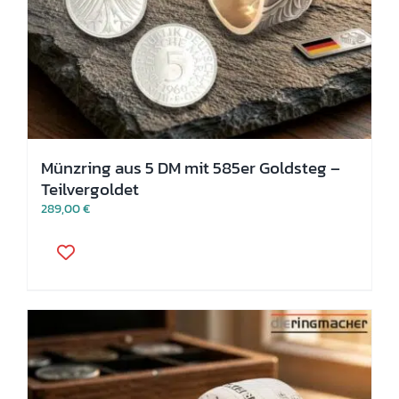
Münzring aus 5 DM mit 585er Goldsteg –
Teilvergoldet
289,00
€
Dieses
Produkt
weist
mehrere
Varianten
auf.
Die
Optionen
können
auf
der