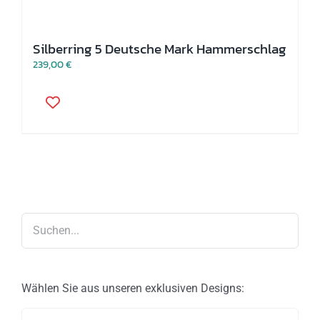
Silberring 5 Deutsche Mark Hammerschlag
239,00
€
Dieses
Produkt
weist
mehrere
Varianten
auf.
Die
Optionen
können
auf
der
Produktseite
gewählt
werden
Wählen Sie aus unseren exklusiven Designs: