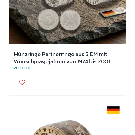
Münzringe Partnerringe aus 5 DM mit
Wunschprägejahren von 1974 bis 2001
289,00
€
Dieses
Produkt
weist
mehrere
Varianten
auf.
Die
Optionen
können
auf
der