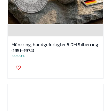
Münzring, handgefertigter 5 DM Silberring
(1951–1974)
109,00
€
Dieses
Produkt
weist
mehrere
Varianten
auf.
Die
Optionen
können
auf
der