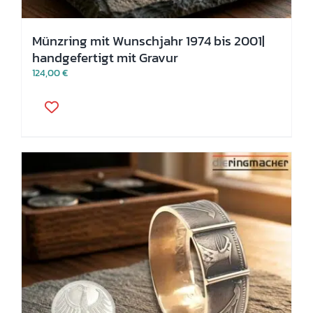
Münzring mit Wunschjahr 1974 bis 2001|
handgefertigt mit Gravur
124,00
€
Dieses
Produkt
weist
mehrere
Varianten
auf.
Die
Optionen
können
auf
der
Produktseite
gewählt
werden