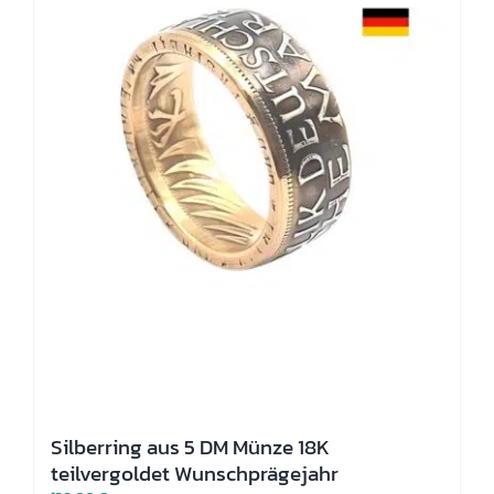
Produktseite
gewählt
werden
Silberring aus 5 DM Münze 18K
teilvergoldet Wunschprägejahr