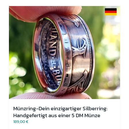
Varianten
auf.
Die
Optionen
können
auf
der
Produktseite
gewählt
werden
Münzring-Dein einzigartiger Silberring:
Handgefertigt aus einer 5 DM Münze
189,00
€