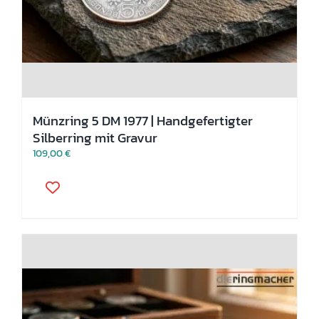
Münzring 5 DM 1977 | Handgefertigter
Silberring mit Gravur
109,00
€
Dieses
Produkt
weist
mehrere
Varianten
auf.
Die
Optionen
können
auf
der
Produktseite