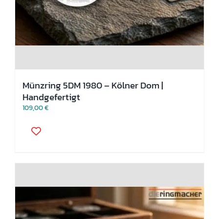
Münzring 5DM 1980 – Kölner Dom |
Handgefertigt
109,00
€
Dieses
Produkt
weist
mehrere
Varianten
auf.
Die
Optionen
können
auf
der