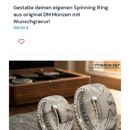
Gestalte deinen eigenen Spinning Ring
aus original DM Münzen mit
Wunschgravur!
198,00
€
Dieses
Produkt
weist
mehrere
Varianten
auf.
Die
Optionen
können
auf
der
Produktseite
gewählt
werden