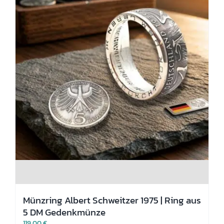
Produktseite
gewählt
werden
Münzring Albert Schweitzer 1975 | Ring aus
5 DM Gedenkmünze
119,00
€