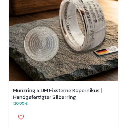
Produktseite
gewählt
werden
Münzring 5 DM Fixsterne Kopernikus |
Handgefertigter Silberring
120,00
€
Dieses
Produkt
weist