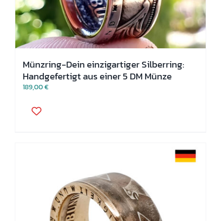
Münzring-Dein einzigartiger Silberring:
Handgefertigt aus einer 5 DM Münze
189,00
€
Dieses
Produkt
weist
mehrere
Varianten
auf.
Die
Optionen
können
auf
der
Produktseite
gewählt
werden