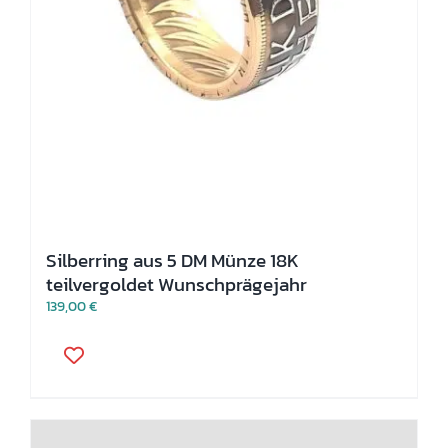
Silberring aus 5 DM Münze 18K
teilvergoldet Wunschprägejahr
139,00
€
Dieses
Produkt
weist
mehrere
Varianten
auf.
Die