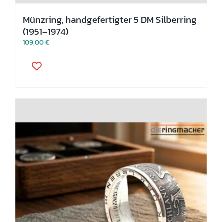
Münzring, handgefertigter 5 DM Silberring
(1951–1974)
109,00
€
Dieses
Produkt
weist
mehrere
Varianten
auf.
Die
Optionen
können
auf
der
Produktseite
gewählt
werden