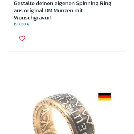
Gestalte deinen eigenen Spinning Ring
aus original DM Münzen mit
Wunschgravur!
198,00
€
Dieses
Produkt
weist
mehrere
Varianten
auf.
Die
Optionen
können
auf
der
Produktseite
gewählt
werden