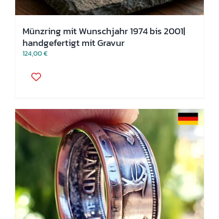
Münzring mit Wunschjahr 1974 bis 2001|
handgefertigt mit Gravur
124,00
€
Dieses
Produkt
weist
mehrere
Varianten
auf.
Die
Optionen
können
auf
der
Produktseite
gewählt
werden