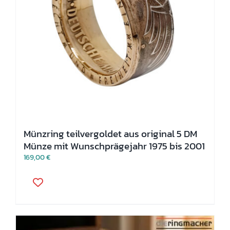
Münzring teilvergoldet aus original 5 DM
Münze mit Wunschprägejahr 1975 bis 2001
169,00
€
Dieses
Produkt
weist
mehrere
Varianten
auf.
Die