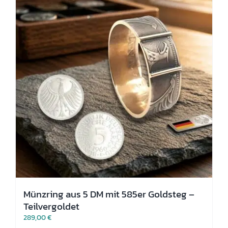
Optionen
können
auf
der
Produktseite
gewählt
werden
Münzring aus 5 DM mit 585er Goldsteg –
Teilvergoldet
289,00
€