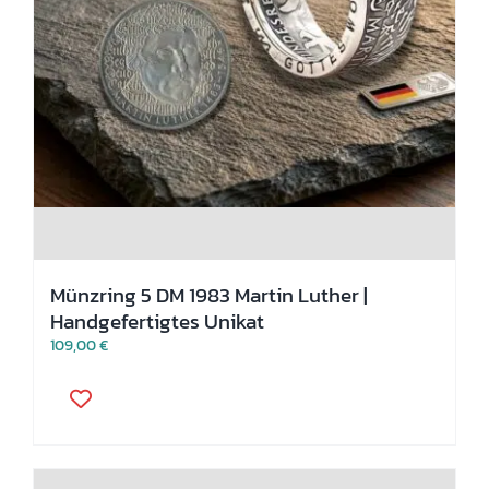
Münzring 5 DM 1983 Martin Luther |
Handgefertigtes Unikat
109,00
€
Dieses
Produkt
weist
mehrere
Varianten
auf.