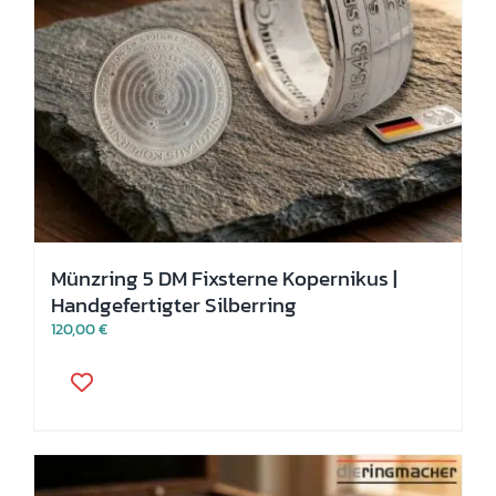
Münzring 5 DM Fixsterne Kopernikus |
Handgefertigter Silberring
120,00
€
Dieses
Produkt
weist
mehrere
Varianten
auf.
Die