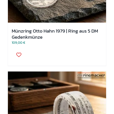
Münzring Otto Hahn 1979 | Ring aus 5 DM
Gedenkmünze
109,00
€
Dieses
Produkt
weist
mehrere
Varianten
auf.
Die
Optionen
können
auf
der
Produktseite
gewählt
werden