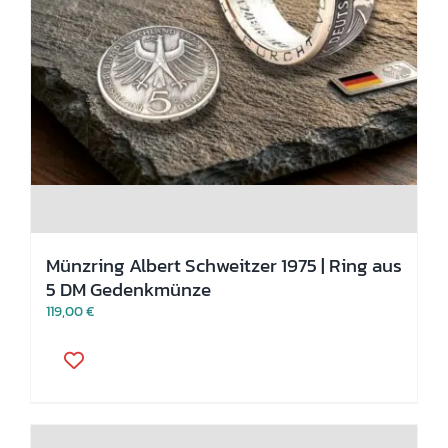
Münzring Albert Schweitzer 1975 | Ring aus
5 DM Gedenkmünze
119,00
€
Dieses
Produkt
weist
mehrere
Varianten
auf.