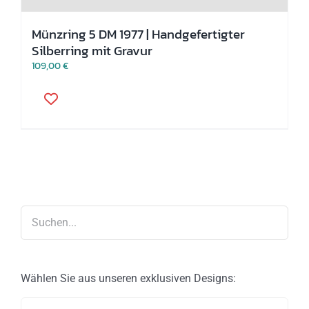
Münzring 5 DM 1977 | Handgefertigter
Silberring mit Gravur
109,00
€
Dieses
Produkt
weist
mehrere
Varianten
auf.
Die
Optionen
können
auf
der
Produktseite
gewählt
werden
Wählen Sie aus unseren exklusiven Designs: