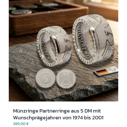
Optionen
können
auf
der
Produktseite
gewählt
werden
Münzringe Partnerringe aus 5 DM mit
Wunschprägejahren von 1974 bis 2001
289,00
€