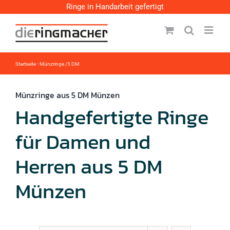
Zum
Ringe in Handarbeit gefertigt
Inhalt
springen
Startseite
-
Münzringe /5 DM
Münzringe aus 5 DM Münzen
Handgefertigte Ringe
für Damen und
Herren aus 5 DM
Münzen