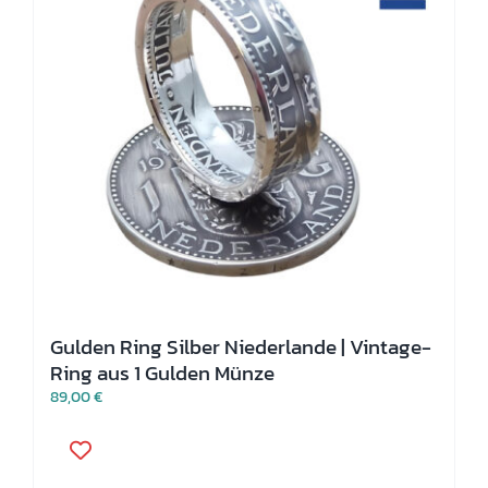
Optionen
können
auf
der
Produktseite
gewählt
werden
Gulden Ring Silber Niederlande | Vintage-
Ring aus 1 Gulden Münze
89,00
€
Dieses
Produkt
weist