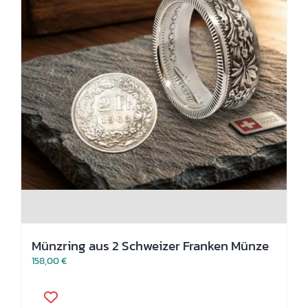
Münzring aus 2 Schweizer Franken Münze
158,00
€
Dieses
Produkt