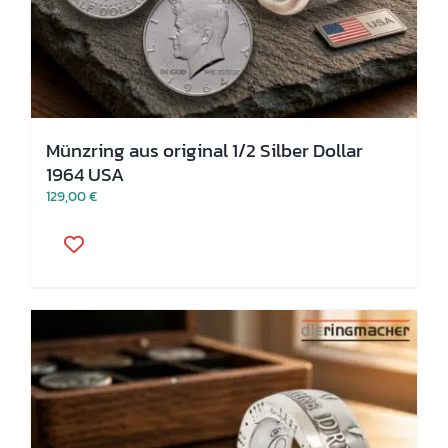
Münzring aus original 1/2 Silber Dollar
1964 USA
129,00
€
Dieses
Produkt
weist
mehrere
Varianten
auf.
Die
Optionen
können
auf
der
Produktseite
gewählt