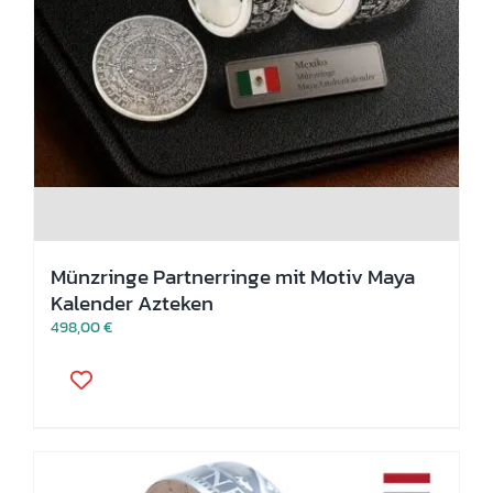
Münzringe Partnerringe mit Motiv Maya
Kalender Azteken
498,00
€
Dieses
Produkt
weist
mehrere
Varianten
auf.
Die