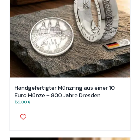
werden
Handgefertigter Münzring aus einer 10
Euro Münze – 800 Jahre Dresden
159,00
€
Dieses
Produkt
weist
mehrere
Varianten