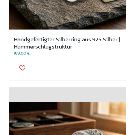
Handgefertigter Silberring aus 925 Silber |
Hammerschlagstruktur
189,00
€
Dieses
Produkt
weist
mehrere
Varianten
auf.
Die
Optionen
können
auf
der
Produktseite
gewählt
werden