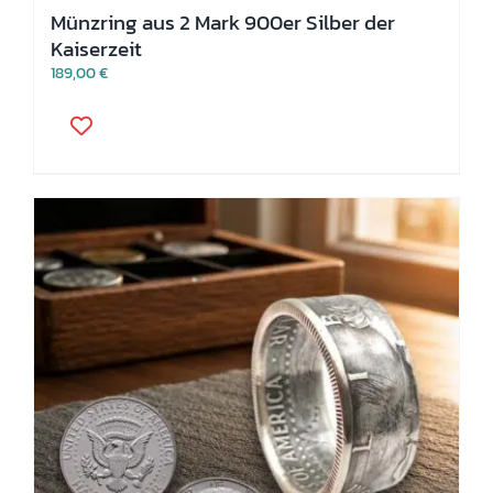
Münzring aus 2 Mark 900er Silber der
Kaiserzeit
189,00
€
Dieses
Produkt
weist
mehrere
Varianten
auf.
Die
Optionen
können
auf
der
Produktseite
gewählt
werden