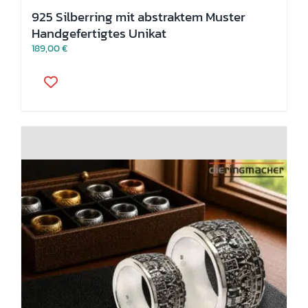
925 Silberring mit abstraktem Muster
Handgefertigtes Unikat
189,00
€
Dieses
Produkt
weist
mehrere
Varianten
auf.
Die
Optionen
können
auf
der
Produktseite
gewählt
werden