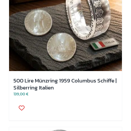
500 Lire Münzring 1959 Columbus Schiffe |
Silberring Italien
139,00
€
Dieses
Produkt
weist
mehrere
Varianten
auf.