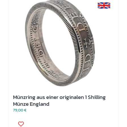
Die
Optionen
können
auf
der
Produktseite
gewählt
werden
Münzring aus einer originalen 1 Shilling
Münze England
79,00
€
Dieses
Produkt