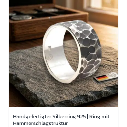
auf.
Die
Optionen
können
auf
der
Produktseite
gewählt
werden
Handgefertigter Silberring 925 | Ring mit
Hammerschlagstruktur