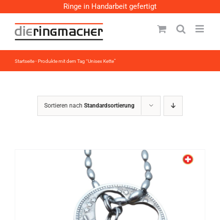
Zum
Ringe in Handarbeit gefertigt
Inhalt
springen
Startseite
-
Produkte mit dem Tag “Unisex Kette”
Sortieren nach
Standardsortierung