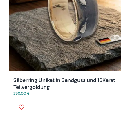
Silberring Unikat in Sandguss und 18Karat
Teilvergoldung
390,00
€
Dieses
Produkt
weist
mehrere
Varianten
auf.