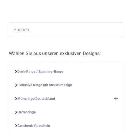
Die
Optionen
können
auf
der
Produktseite
gewählt
werden
Wählen Sie aus unseren exklusiven Designs:
Dreh-Ringe / Spinning-Ringe
Exklusive Ringe mit Strukturdesign
Münzringe Deutschland
Herrenringe
Geschenk-Gutschein