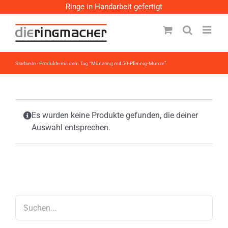
Zum
Ringe in Handarbeit gefertigt
Inhalt
springen
Startseite
-
Produkte mit dem Tag “Münzring mit 50-Pfennig-Münze”
Es wurden keine Produkte gefunden, die deiner
Auswahl entsprechen.