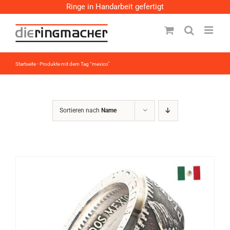
Zum
Ringe in Handarbeit gefertigt
Inhalt
springen
Startseite
-
Produkte mit dem Tag “mexico”
Sortieren nach
Name