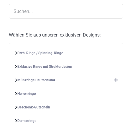
auf
der
Produktseite
gewählt
werden
Wählen Sie aus unseren exklusiven Designs:
Dreh-Ringe / Spinning-Ringe
Exklusive Ringe mit Strukturdesign
Münzringe Deutschland
Herrenringe
Geschenk-Gutschein
Damenringe