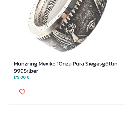
Münzring Mexiko 1Onza Pura Siegesgöttin
999Silber
179,00
€
Dieses
Produkt
weist
mehrere
Varianten
auf.
Die
Optionen
können