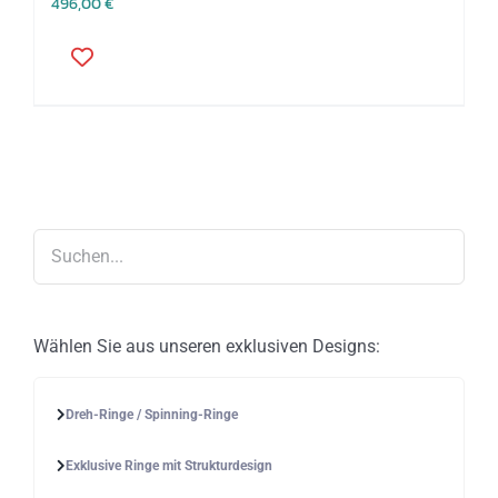
496,00
€
Dieses
Produkt
weist
mehrere
Varianten
auf.
Die
Optionen
können
auf
der
Produktseite
gewählt
werden
Wählen Sie aus unseren exklusiven Designs:
Dreh-Ringe / Spinning-Ringe
Exklusive Ringe mit Strukturdesign