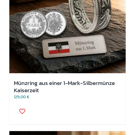
Münzring aus einer 1-Mark-Silbermünze
Kaiserzeit
129,00
€
Dieses
Produkt
weist
mehrere
Varianten
auf.