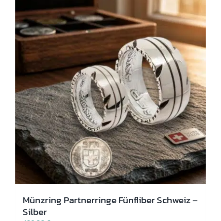
Die
Optionen
können
auf
der
Produktseite
gewählt
werden
Münzring Partnerringe Fünfliber Schweiz –
Silber