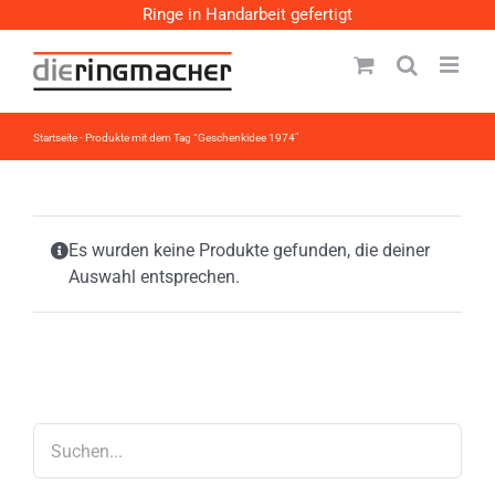
Zum
Ringe in Handarbeit gefertigt
Inhalt
springen
Startseite
-
Produkte mit dem Tag “Geschenkidee 1974”
Es wurden keine Produkte gefunden, die deiner
Auswahl entsprechen.