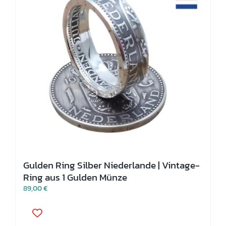
Optionen
können
auf
der
Produktseite
gewählt
werden
Gulden Ring Silber Niederlande | Vintage-
Ring aus 1 Gulden Münze
89,00
€
Dieses
Produkt
weist