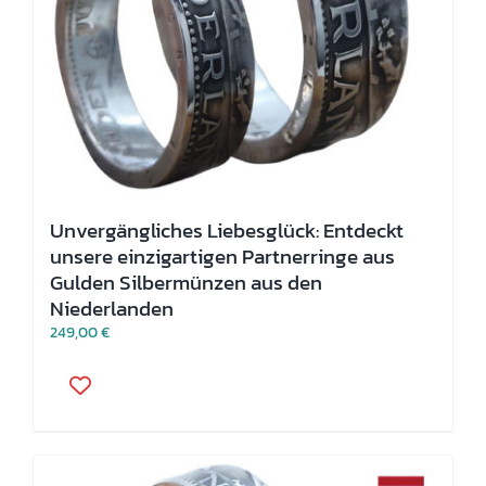
Unvergängliches Liebesglück: Entdeckt
unsere einzigartigen Partnerringe aus
Gulden Silbermünzen aus den
Niederlanden
249,00
€
Dieses
Produkt
weist
mehrere
Varianten
auf.
Die