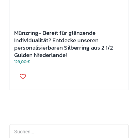
Münzring- Bereit für glänzende
Individualität? Entdecke unseren
personalisierbaren Silberring aus 2 1/2
Gulden Niederlande!
129,00
€
Dieses
Produkt
weist
mehrere
Varianten
auf.
Die
Optionen
können
auf
der
Produktseite