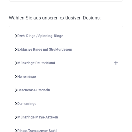
gewählt
werden
Wählen Sie aus unseren exklusiven Designs:
Dreh-Ringe / Spinning-Ringe
Exklusive Ringe mit Strukturdesign
Münzringe Deutschland
Herrenringe
Geschenk-Gutschein
Damenringe
Münzringe Maya-Azteken
Ringe /Damaszener Stahl