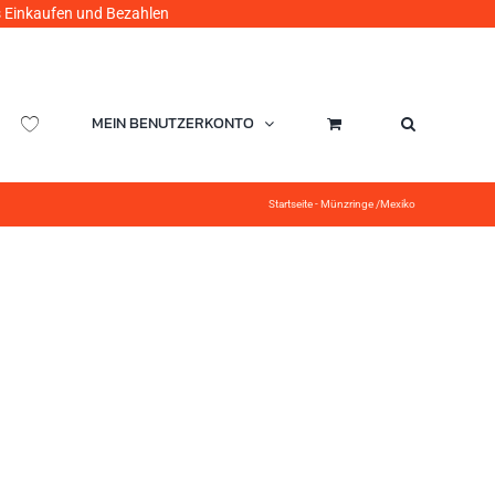
ufen und Bezahlen
MEIN BENUTZERKONTO
Startseite
-
Münzringe /Mexiko