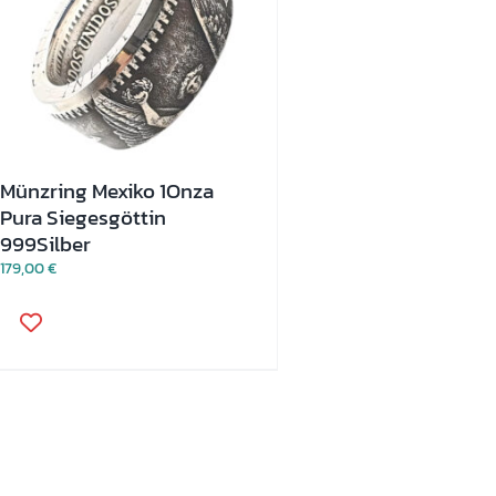
Münzring Mexiko 1Onza
Pura Siegesgöttin
999Silber
179,00
€
Dieses
Produkt
weist
mehrere
Varianten
auf.
Die
Optionen
können
auf