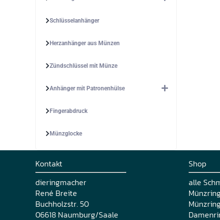
Schlüsselanhänger
Herzanhänger aus Münzen
Zündschlüssel mit Münze
Anhänger mit Patronenhülse
Fingerabdruck
Münzglocke
Kontakt
Shop
dieringmacher
alle Sch
René Breite
Münzrin
Buchholzstr. 50
Münzring
06618 Naumburg/Saale
Damenri