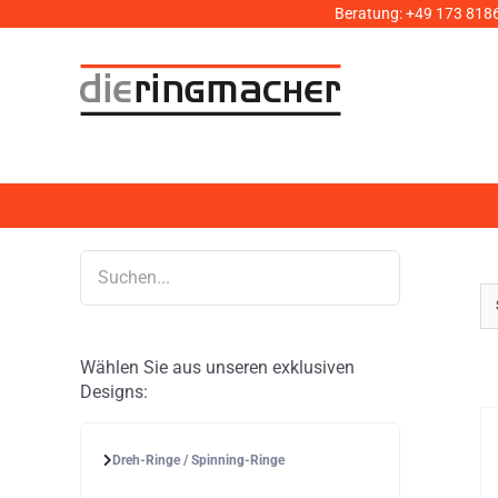
Zum
Beratung:
+49 173 818
Inhalt
springen
Wählen Sie aus unseren exklusiven
Designs:
Dreh-Ringe / Spinning-Ringe