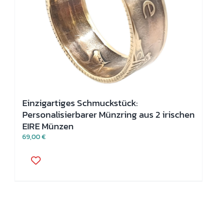
Einzigartiges Schmuckstück:
Personalisierbarer Münzring aus 2 irischen
EIRE Münzen
69,00
€
Dieses
Produkt
weist
mehrere
Varianten
auf.
Die
Optionen