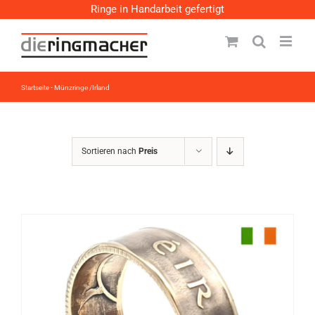
Zum
Ringe in Handarbeit gefertigt
Inhalt
springen
Startseite
-
Münzringe /Irland
Sortieren nach
Preis