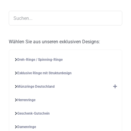
können
auf
der
Produktseite
gewählt
werden
Wählen Sie aus unseren exklusiven Designs:
Dreh-Ringe / Spinning-Ringe
Exklusive Ringe mit Strukturdesign
Münzringe Deutschland
Herrenringe
Geschenk-Gutschein
Damenringe