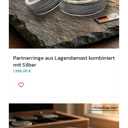
Partnerringe aus Lagendamast kombiniert
mit Silber
1.398,00
€
Dieses
Produkt
weist
mehrere
Varianten
auf.
Die
Optionen
können
auf