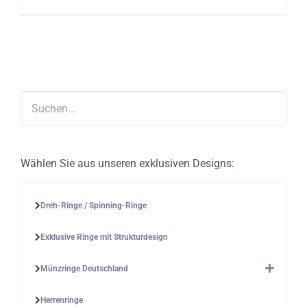
mehrere
Varianten
auf.
Die
Optionen
können
auf
der
Produktseite
gewählt
werden
Wählen Sie aus unseren exklusiven Designs:
Dreh-Ringe / Spinning-Ringe
Exklusive Ringe mit Strukturdesign
Münzringe Deutschland
Herrenringe