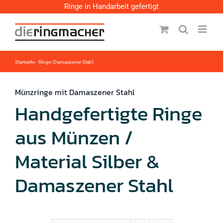
Zum
Ringe in Handarbeit gefertigt
Inhalt
springen
Startseite
-
Ringe /Damaszener Stahl
Münzringe mit Damaszener Stahl
Handgefertigte Ringe
aus Münzen /
Material Silber &
Damaszener Stahl