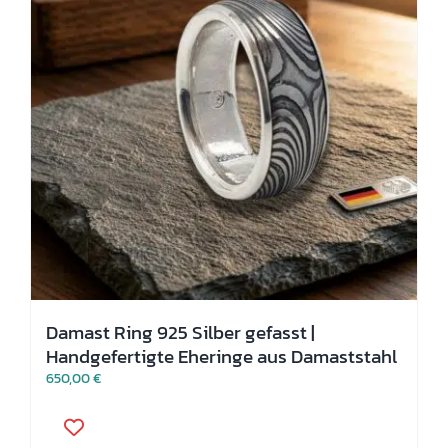
der
Produktseite
gewählt
werden
Damast Ring 925 Silber gefasst |
Handgefertigte Eheringe aus Damaststahl
650,00
€
Dieses
Produkt
weist