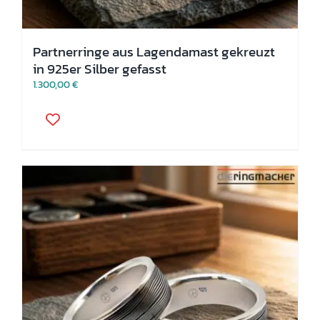
Partnerringe aus Lagendamast gekreuzt
in 925er Silber gefasst
1.300,00
€
Dieses
Produkt
weist
mehrere
Varianten
auf.
Die
Optionen
können
auf
der
Produktseite
gewählt
werden