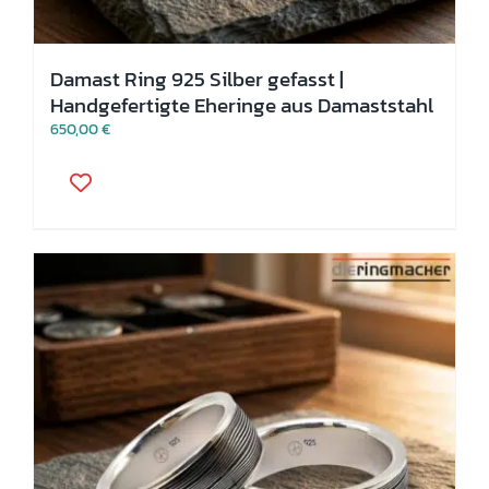
Damast Ring 925 Silber gefasst |
Handgefertigte Eheringe aus Damaststahl
650,00
€
Dieses
Produkt
weist
mehrere
Varianten
auf.
Die
Optionen
können
auf
der
Produktseite
gewählt
werden