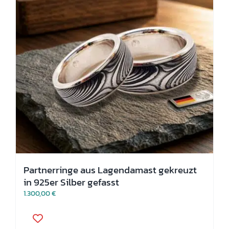
der
Produktseite
gewählt
werden
Partnerringe aus Lagendamast gekreuzt
in 925er Silber gefasst
1.300,00
€
Dieses
Produkt
weist