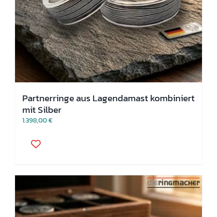
Partnerringe aus Lagendamast kombiniert
mit Silber
1.398,00
€
Dieses
Produkt
weist
mehrere
Varianten
auf.
Die
Optionen
können
auf