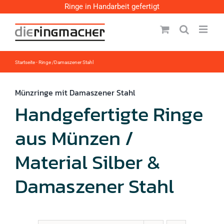
Zum
Ringe in Handarbeit gefertigt
Inhalt
springen
Startseite
-
Ringe /Damaszener Stahl
Münzringe mit Damaszener Stahl
Handgefertigte Ringe
aus Münzen /
Material Silber &
Damaszener Stahl