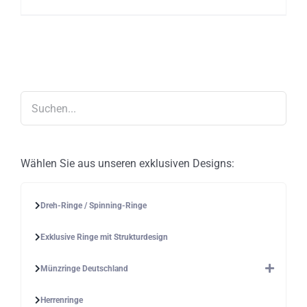
mehrere
Varianten
auf.
Die
Optionen
können
auf
der
Produktseite
gewählt
werden
Wählen Sie aus unseren exklusiven Designs:
Dreh-Ringe / Spinning-Ringe
Exklusive Ringe mit Strukturdesign
Münzringe Deutschland
Herrenringe